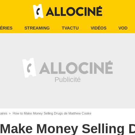
ÉRIES
STREAMING
TVACTU
VIDÉOS
VOD
aires
How to Make Money Selling Drugs de Matthew Cooke
 Make Money Selling 