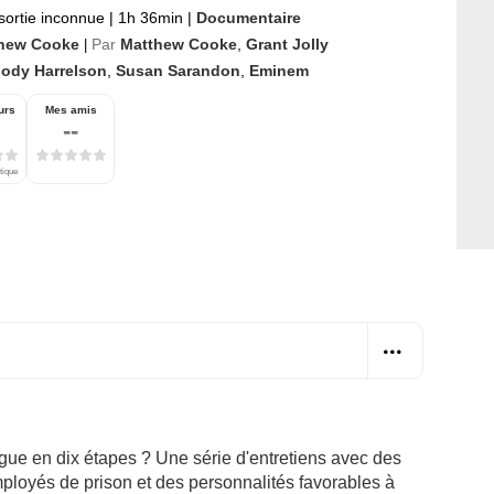
sortie inconnue
|
1h 36min
|
Documentaire
hew Cooke
Par
Matthew Cooke
,
Grant Jolly
|
ody Harrelson
,
Susan Sarandon
,
Eminem
urs
Mes amis
--
tique
gue en dix étapes ? Une série d'entretiens avec des
ployés de prison et des personnalités favorables à