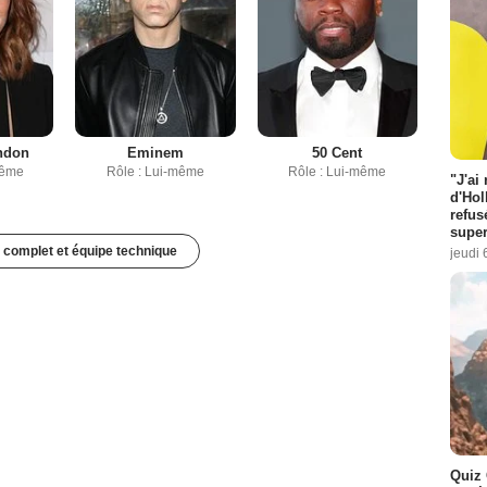
ndon
Eminem
50 Cent
même
Rôle : Lui-même
Rôle : Lui-même
"J'ai
d'Hol
refus
super
 complet et équipe technique
jeudi 
Quiz 