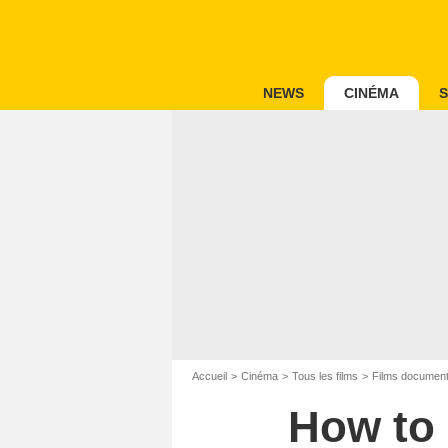
NEWS
CINÉMA
S
Accueil
Cinéma
Tous les films
Films document
How to