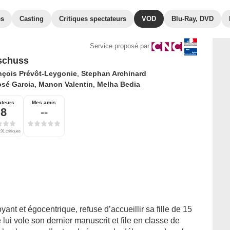
es
Casting
Critiques spectateurs
VOD
Blu-Ray, DVD
Service proposé par
schuss
nçois Prévôt-Leygonie
,
Stephan Archinard
osé Garcia
,
Manon Valentin
,
Melha Bedia
ateurs
Mes amis
,8
--
91 critiques
ant et égocentrique, refuse d’accueillir sa fille de 15
 lui vole son dernier manuscrit et file en classe de