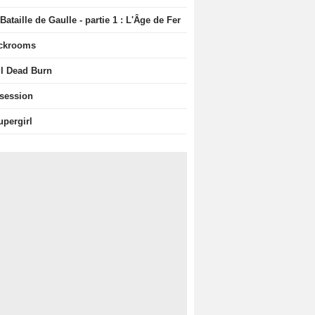
Bataille de Gaulle - partie 1 : L'Âge de Fer
ckrooms
il Dead Burn
session
upergirl