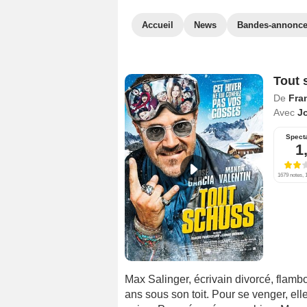
Accueil
News
Bandes-annonc
Tout 
De
Fra
Avec
J
Spect
1
1679 notes, 1
Max Salinger, écrivain divorcé, flamboy
ans sous son toit. Pour se venger, elle