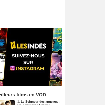
illeurs films en VOD
1.
Le Seigneur des anneaux :