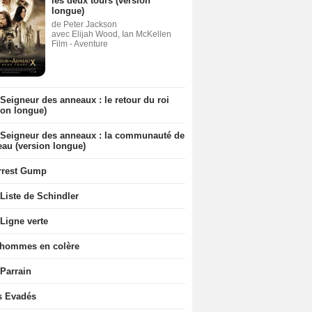
les deux tours (version
longue)
de Peter Jackson
avec Elijah Wood, Ian McKellen
Film - Aventure
Seigneur des anneaux : le retour du roi
ion longue)
 Seigneur des anneaux : la communauté de
eau (version longue)
rrest Gump
Liste de Schindler
Ligne verte
 hommes en colère
 Parrain
s Evadés