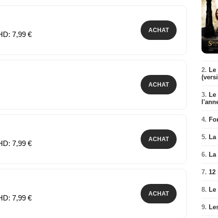
ACHAT
HD: 7,99 €
2.
Le 
(vers
ACHAT
3.
Le
l'ann
4.
Fo
5.
La 
ACHAT
HD: 7,99 €
6.
La 
7.
12
8.
Le
ACHAT
HD: 7,99 €
9.
Le