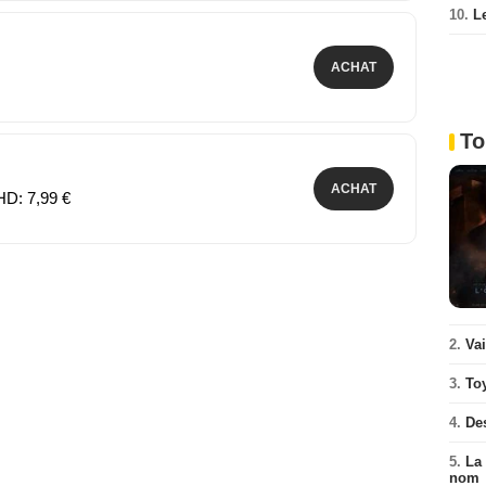
10.
L
ACHAT
To
ACHAT
HD: 7,99 €
2.
Va
3.
To
4.
De
5.
La 
nom