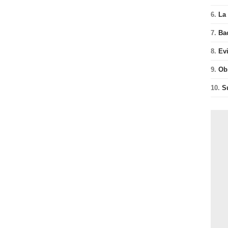
6.
La 
7.
Ba
8.
Ev
9.
Ob
10.
S