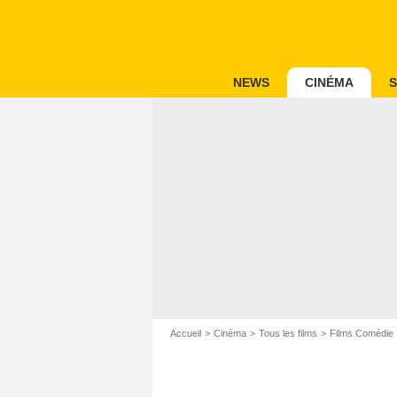
NEWS
CINÉMA
S
Accueil
Cinéma
Tous les films
Films Comédie