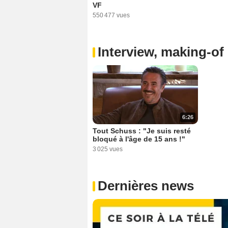
VF
550 477 vues
Interview, making-of 
6:26
Tout Schuss : "Je suis resté
bloqué à l'âge de 15 ans !"
3 025 vues
Dernières news