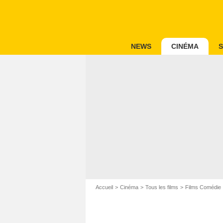
NEWS
CINÉMA
S
Accueil
Cinéma
Tous les films
Films Comédie