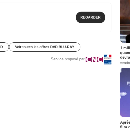
REGARDER
OD
Voir toutes les offres DVD BLU-RAY
1 mil
quand
devra
Service proposé par
vendr
Après
film 