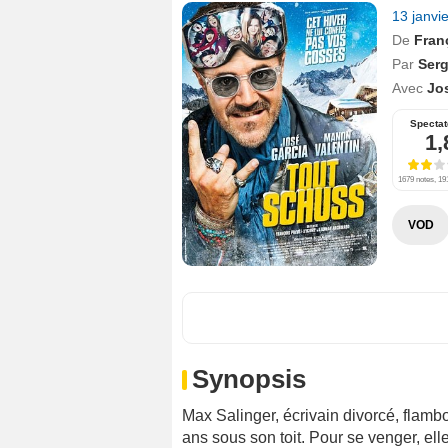
13 janvi
De
Fran
Par
Ser
Avec
Jo
Spectat
1,
1679 notes, 191
VOD
Synopsis
Max Salinger, écrivain divorcé, flamboy
ans sous son toit. Pour se venger, elle