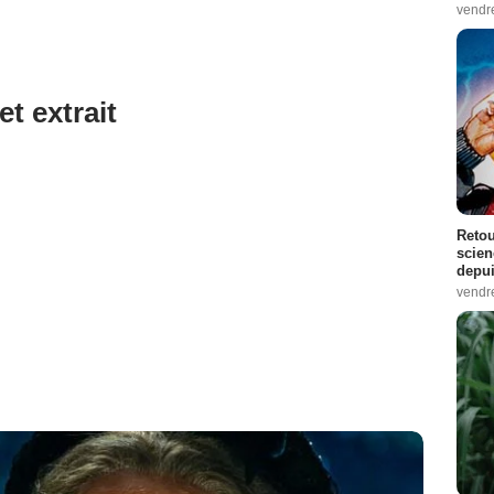
vendr
et extrait
Retou
scien
depui
vendr