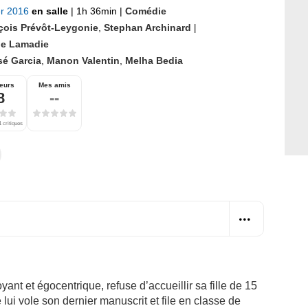
er 2016
en salle
|
1h 36min
|
Comédie
çois Prévôt-Leygonie
,
Stephan Archinard
|
ge Lamadie
sé Garcia
,
Manon Valentin
,
Melha Bedia
eurs
Mes amis
8
--
 critiques
ant et égocentrique, refuse d’accueillir sa fille de 15
 lui vole son dernier manuscrit et file en classe de