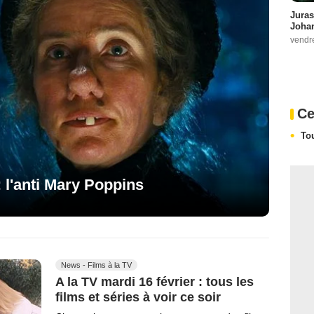
Juras
Johan
vendr
Ce
To
: l'anti Mary Poppins
News - Films à la TV
A la TV mardi 16 février : tous les
films et séries à voir ce soir