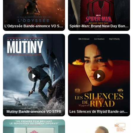
L'Odyssée Bande-annonce VO STFR
Spider-Man: Brand New Day Bande-annonce VO STFR
Mutiny Bande-annonce VO STFR
Les Silences de Riyad Bande-annonce VO STFR