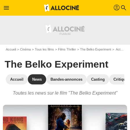
profil
menu
search
Accueil
Cinéma
Tous les films
Films Thriller
The Belko Experiment
Actualités The Belko Experiment
The Belko Experiment
Accueil
News
Bandes-annonces
Casting
Critiques
Toutes les news sur le film "The Belko Experiment"