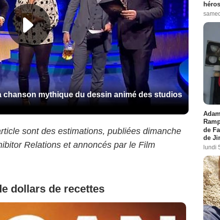
héros
samed
la chanson mythique du dessin animé des studios
Adam 
Rampl
de Fa
article sont des estimations, publiées dimanche
de J
hibitor Relations et annoncés par le Film
lundi 
de dollars de recettes