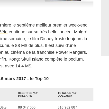
ernière le septième meilleur premier week-end
 Bête
continue sur sa très belle lancée. Malgré
me semaine, le film Disney truste toujours la
umule 88 M$ de plus. Il est suivi d'une
son au cinéma de la franchise
Power Rangers
,
nfin,
Kong: Skull Island
complète le podium,
rs, avec 14,4 M$.
16 mars 2017 : le Top 10
RECETTES
(EN
TOTAL US
(EN
DOLLARS)
DOLLARS)
 Bête
88 347 000
316 952 887