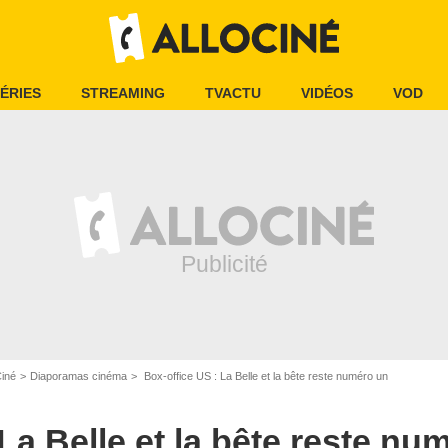
ÉRIES
STREAMING
TVACTU
VIDÉOS
VOD
Ciné
Diaporamas cinéma
Box-office US : La Belle et la bête reste numéro un
La Belle et la bête reste nu