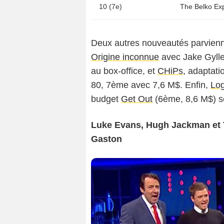
10 (7e)
Deux autres nouveautés parvienne
Origine inconnue
avec Jake Gyll
au box-office, et
CHiPs
, adaptati
80, 7ème avec 7,6 M$. Enfin,
Lo
budget
Get Out
(6ème, 8,6 M$) s
Luke Evans, Hugh Jackman et 
Gaston