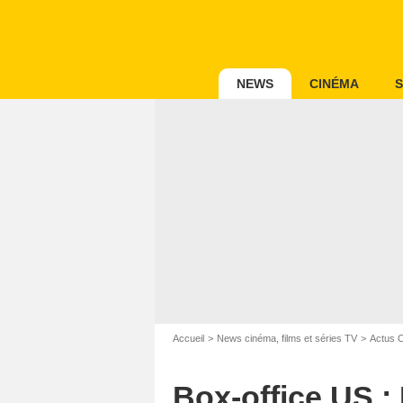
NEWS
CINÉMA
S
Accueil
News cinéma, films et séries TV
Actus 
Box-office US : 