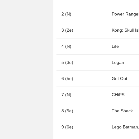
2 (N)
Power Range
3 (2e)
Kong: Skull Is
4 (N)
Life
5 (3e)
Logan
6 (5e)
Get Out
7 (N)
CHiPS
8 (5e)
The Shack
9 (6e)
Lego Batman, 