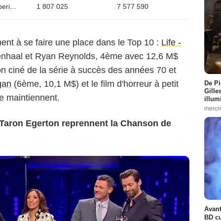
The Belko Experiment
1 807 025
7 577 590
nt à se faire une place dans le Top 10 :
Life -
enhaal et Ryan Reynolds, 4ème avec 12,6 M$
on ciné de la série à succès des années 70 et
gan
(6ème, 10,1 M$) et le film d'horreur à petit
De Pi
Gille
e maintiennent.
illum
mercr
Taron Egerton reprennent la Chanson de
Avant
BD cu