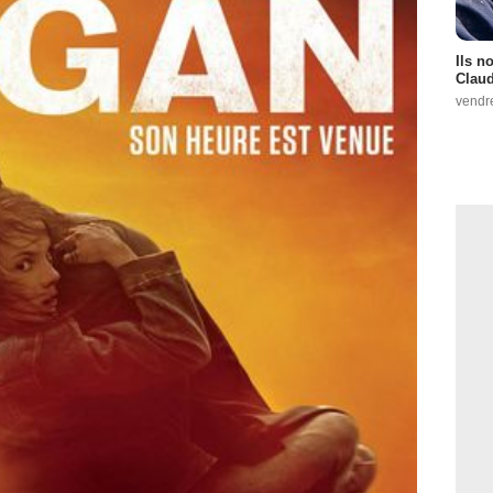
Ils n
Claud
vendr