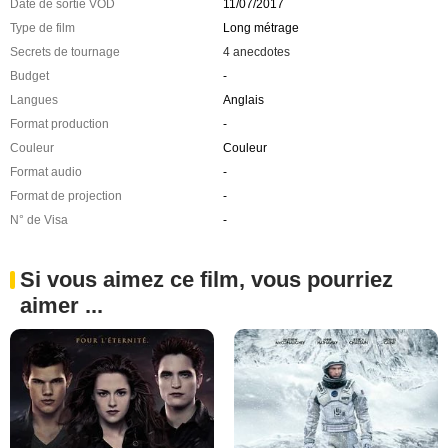
Date de sortie VOD
11/07/2017
Type de film
Long métrage
Secrets de tournage
4 anecdotes
Budget
-
Langues
Anglais
Format production
-
Couleur
Couleur
Format audio
-
Format de projection
-
N° de Visa
-
Si vous aimez ce film, vous pourriez
aimer ...