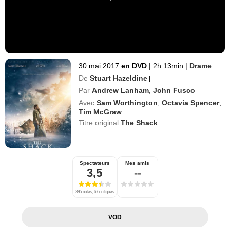
30 mai 2017
en DVD
|
2h 13min
|
Drame
De
Stuart Hazeldine
|
Par
Andrew Lanham
,
John Fusco
Avec
Sam Worthington
,
Octavia Spencer
,
Tim McGraw
Titre original
The Shack
Spectateurs
Mes amis
3,5
--
395 notes, 67 critiques
VOD