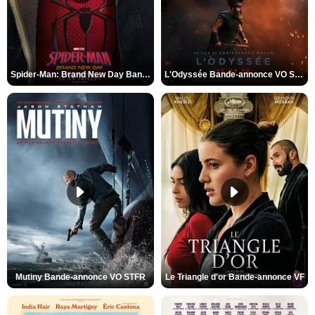
Spider-Man: Brand New Day Bande-annonce VO STFR
L'Odyssée Bande-annonce VO STFR
Mutiny Bande-annonce VO STFR
Le Triangle d'or Bande-annonce VF