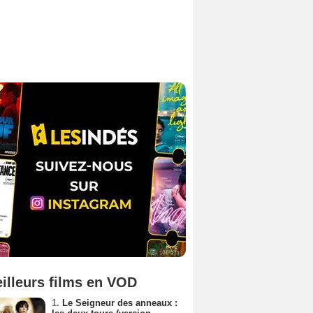
illeurs films en VOD
1.
Le Seigneur des anneaux :