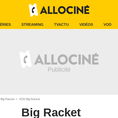
ÉRIES
STREAMING
TVACTU
VIDÉOS
VOD
Big Racket
VOD Big Racket
Big Racket