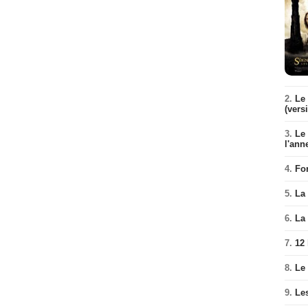
2.
Le 
(vers
3.
Le
l'ann
4.
Fo
5.
La 
6.
La 
7.
12
8.
Le
9.
Le