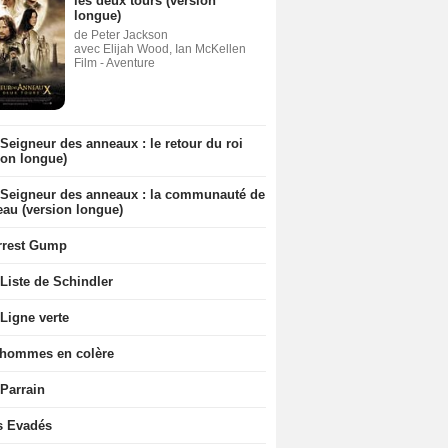
les deux tours (version
longue)
de Peter Jackson
avec Elijah Wood, Ian McKellen
Film - Aventure
Seigneur des anneaux : le retour du roi
ion longue)
 Seigneur des anneaux : la communauté de
eau (version longue)
rrest Gump
Liste de Schindler
Ligne verte
 hommes en colère
 Parrain
s Evadés