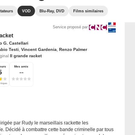
tateurs
VOD
Blu-Ray, DVD
Films similaires
Service proposé par
acket
 G. Castellari
bio Testi
,
Vincent Gardenia
,
Renzo Palmer
iginal
Il grande racket
eurs
Mes amis
5
--
ritiques
igée par Rudy le marseillais rackette les
. Décidé à combattre cette bande criminelle par tous