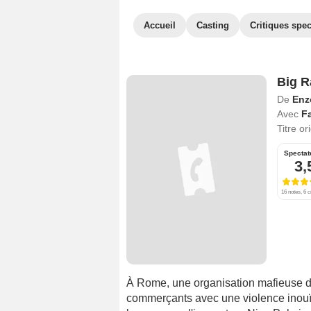
Accueil
Casting
Critiques spec
Big R
De
Enzo
Avec
Fa
Titre or
Spectat
3,
16 notes, 6 c
À Rome, une organisation mafieuse dir
commerçants avec une violence inouïe