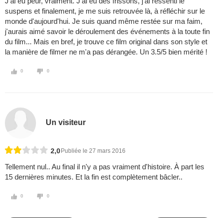
J'ai eu peur, vraiment. J'ai eu des frissons, j'ai ressenti le
suspens et finalement, je me suis retrouvée là, à réfléchir sur le
monde d'aujourd'hui. Je suis quand même restée sur ma faim,
j'aurais aimé savoir le déroulement des événements à la toute fin
du film... Mais en bref, je trouve ce film original dans son style et
la manière de filmer ne m'a pas dérangée. Un 3.5/5 bien mérité !
0
0
Un visiteur
2,0
Publiée le 27 mars 2016
Tellement nul.. Au final il n'y a pas vraiment d'histoire. À part les
15 dernières minutes. Et la fin est complètement bâcler..
0
0