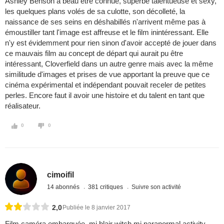
Ashley Benson a beau être connue, superbe talentueuse et sexy,
les quelques plans volés de sa culotte, son décolleté, la
naissance de ses seins en déshabillés n'arrivent même pas à
émoustiller tant l'image est affreuse et le film inintéressant. Elle
n'y est évidemment pour rien sinon d'avoir accepté de jouer dans
ce mauvais film au concept de départ qui aurait pu être
intéressant, Cloverfield dans un autre genre mais avec la même
similitude d'images et prises de vue apportant la preuve que ce
cinéma expérimental et indépendant pouvait receler de petites
perles. Encore faut il avoir une histoire et du talent en tant que
réalisateur.
0
0
cimoifil
14 abonnés
381 critiques
Suivre son activité
2,0
Publiée le 8 janvier 2017
Film caméra embarquée, mi blair witch mi paranormal activity ...