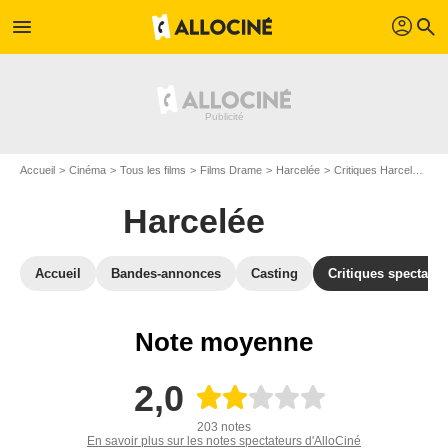
profil
menu
search
Accueil
Cinéma
Tous les films
Films Drame
Harcelée
Critiques Harcelée
Av
Harcelée
Accueil
Bandes-annonces
Casting
Critiques spectateu
Note moyenne
2,0
203 notes
En savoir plus sur les notes spectateurs d'AlloCiné