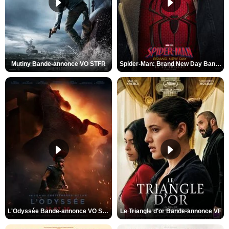
Mutiny Bande-annonce VO STFR
Spider-Man: Brand New Day Bande-annonce VO STFR
L'Odyssée Bande-annonce VO STFR
Le Triangle d'or Bande-annonce VF