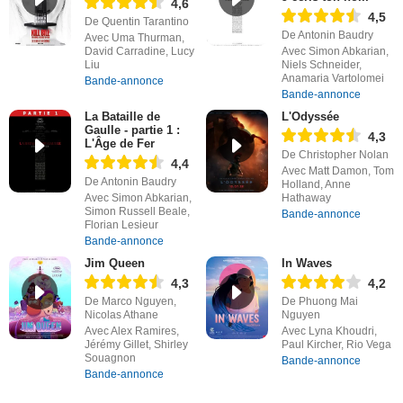
4,6
4,5
De Quentin Tarantino
De Antonin Baudry
Avec Uma Thurman,
David Carradine, Lucy
Avec Simon Abkarian,
Liu
Niels Schneider,
Anamaria Vartolomei
Bande-annonce
Bande-annonce
La Bataille de
L'Odyssée
Gaulle - partie 1 :
4,3
L'Âge de Fer
De Christopher Nolan
4,4
Avec Matt Damon, Tom
De Antonin Baudry
Holland, Anne
Avec Simon Abkarian,
Hathaway
Simon Russell Beale,
Bande-annonce
Florian Lesieur
Bande-annonce
Jim Queen
In Waves
4,3
4,2
De Marco Nguyen,
De Phuong Mai
Nicolas Athane
Nguyen
Avec Alex Ramires,
Avec Lyna Khoudri,
Jérémy Gillet, Shirley
Paul Kircher, Rio Vega
Souagnon
Bande-annonce
Bande-annonce