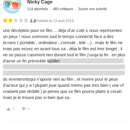
Nicky Cage
114 abonnés
483 critiques
Suivre son activité
2,0
Publiée le 13 avril 2019
une décéption pour se film ... déja d'un coté s nous représentes
un peux ! nous sommes tout le temps connécté face a des
écrans ( portable , ordinateur , console , télé ...) . mais le film ne
mais pas essez en avant tous sa . déja le film est tres longet . il
ne se passe casiment rien durant tout le film j'usqa la fin . en plus
d'avoir un fin prévisible
spoiler:
ds évenemntsqui n'aporte rien au film , et meme pour le peux
d'acteur qui y a l plupart joue quand meme pas tres bien ( une vf
vraiùent pas tériblle ) je pense que se film pourra plaire a cerain
mais je le trouve pas si bien que sa .
0
0