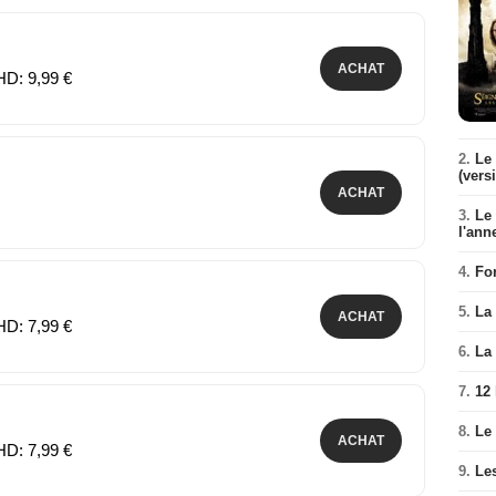
ACHAT
HD: 9,99 €
2.
Le 
(vers
ACHAT
3.
Le
l'ann
4.
Fo
5.
La 
ACHAT
HD: 7,99 €
6.
La 
7.
12
8.
Le
ACHAT
HD: 7,99 €
9.
Le