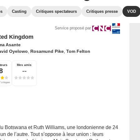
es
Casting
Critiques spectateurs
Critiques presse
VOD
Service proposé par
ted Kingdom
a Asante
avid Oyelowo
,
Rosamund Pike
,
Tom Felton
teurs
Mes amis
8
--
 critiques
u Botswana et Ruth Williams, une londonienne de 24
 de l’autre. Tout s’oppose à leur union : leurs