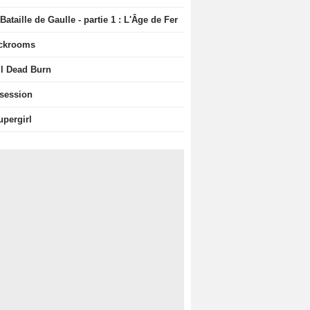
Bataille de Gaulle - partie 1 : L'Âge de Fer
ckrooms
il Dead Burn
session
upergirl