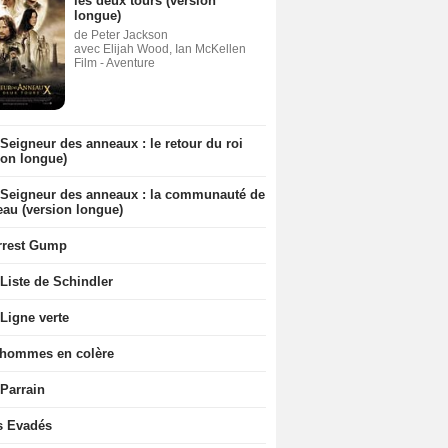
les deux tours (version
longue)
de Peter Jackson
avec Elijah Wood, Ian McKellen
Film - Aventure
Seigneur des anneaux : le retour du roi
ion longue)
 Seigneur des anneaux : la communauté de
eau (version longue)
rrest Gump
Liste de Schindler
Ligne verte
 hommes en colère
 Parrain
s Evadés