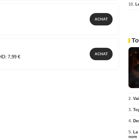
10.
L
ACHAT
To
ACHAT
HD: 7,99 €
2.
Va
3.
To
4.
De
5.
La 
nom