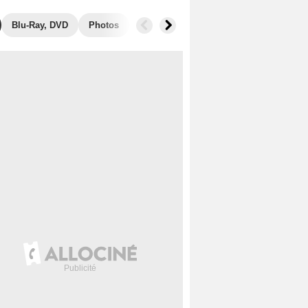
Blu-Ray, DVD
Photos
Musique
Secrets de tournage
B