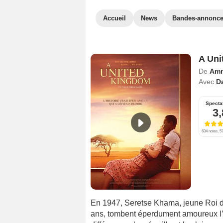
Accueil
News
Bandes-annonc
A Uni
De
Amm
Avec
D
Specta
3,
634 notes, 57
En 1947, Seretse Khama, jeune Roi d
ans, tombent éperdument amoureux l’un