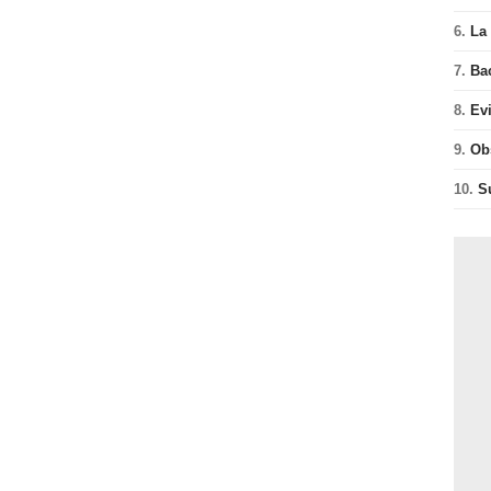
6.
La 
7.
Ba
8.
Ev
9.
Ob
10.
S