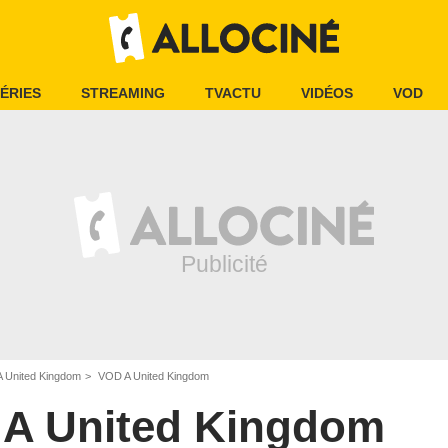
ÉRIES
STREAMING
TVACTU
VIDÉOS
VOD
A United Kingdom
VOD A United Kingdom
A United Kingdom