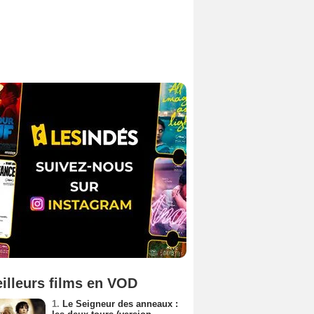
illeurs films en VOD
1.
Le Seigneur des anneaux :