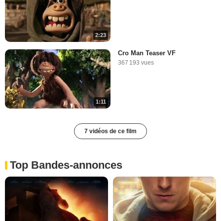
2:23
Cro Man Teaser VF
367 193 vues
1:11
7 vidéos de ce film
Top Bandes-annonces