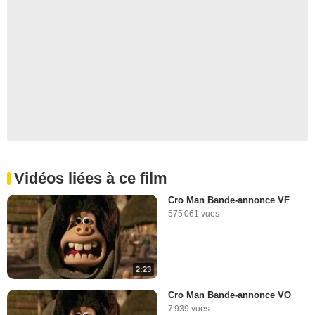
Vidéos liées à ce film
Cro Man Bande-annonce VF
575 061 vues
2:23
Cro Man Bande-annonce VO
7 939 vues