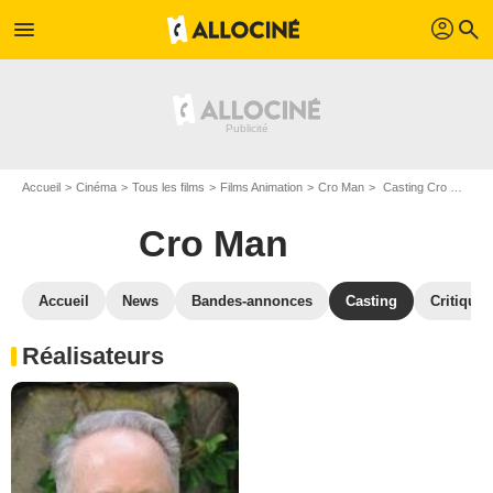
profil
menu
search
Accueil
Cinéma
Tous les films
Films Animation
Cro Man
Casting Cro Man
Cro Man
Accueil
News
Bandes-annonces
Casting
Critiques
Réalisateurs