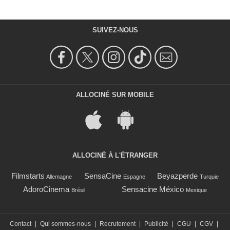
SUIVEZ-NOUS
ALLOCINÉ SUR MOBILE
ALLOCINÉ À L'ÉTRANGER
Filmstarts
SensaCine
Beyazperde
Allemagne
Espagne
Turquie
AdoroCinema
Sensacine México
Brésil
Mexique
Contact
|
Qui sommes-nous
|
Recrutement
|
Publicité
|
CGU
|
CGV
|