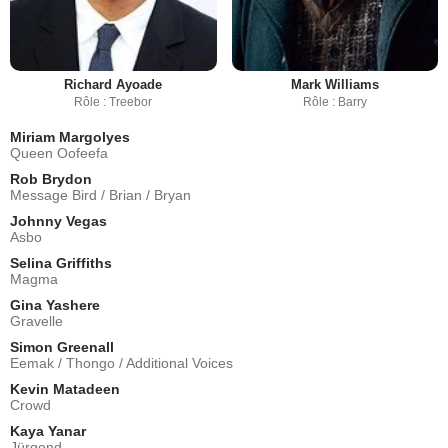
Richard Ayoade
Mark Williams
Rôle : Treebor
Rôle : Barry
Miriam Margolyes
Queen Oofeefa
Rob Brydon
Message Bird / Brian / Bryan
Johnny Vegas
Asbo
Selina Griffiths
Magma
Gina Yashere
Gravelle
Simon Greenall
Eemak / Thongo / Additional Voices
Kevin Matadeen
Crowd
Kaya Yanar
Jürgend