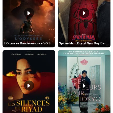
L'Odyssée Bande-annonce VO STFR
Spider-Man: Brand New Day Bande-annonce VO STFR