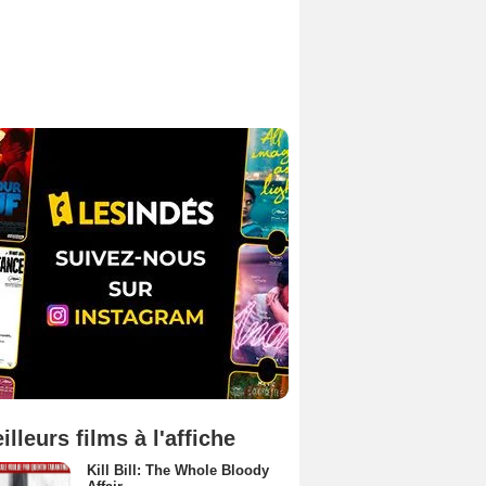
illeurs films à l'affiche
Kill Bill: The Whole Bloody