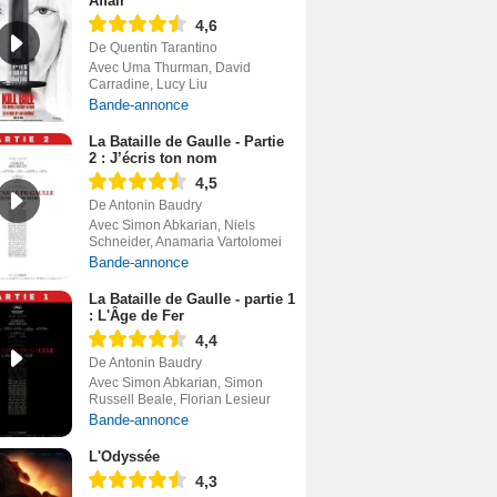
Affair
4,6
De Quentin Tarantino
Avec Uma Thurman, David
Carradine, Lucy Liu
Bande-annonce
La Bataille de Gaulle - Partie
2 : J’écris ton nom
4,5
De Antonin Baudry
Avec Simon Abkarian, Niels
Schneider, Anamaria Vartolomei
Bande-annonce
La Bataille de Gaulle - partie 1
: L'Âge de Fer
4,4
De Antonin Baudry
Avec Simon Abkarian, Simon
Russell Beale, Florian Lesieur
Bande-annonce
L'Odyssée
4,3