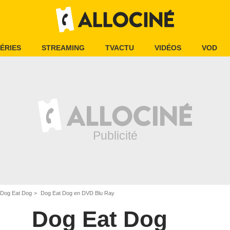
ÉRIES
STREAMING
TVACTU
VIDÉOS
VOD
Dog Eat Dog
Dog Eat Dog en DVD Blu Ray
Dog Eat Dog