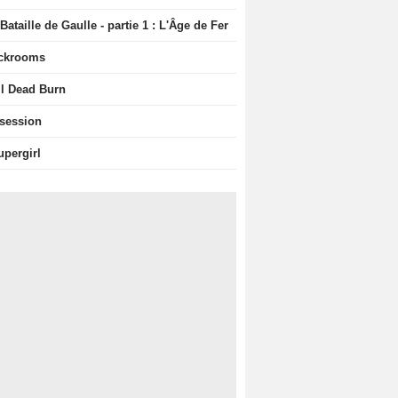
Bataille de Gaulle - partie 1 : L'Âge de Fer
ckrooms
il Dead Burn
session
upergirl