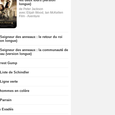
les deux tours (version
longue)
de Peter Jackson
avec Elijah Wood, Ian McKellen
Film - Aventure
Seigneur des anneaux : le retour du roi
ion longue)
 Seigneur des anneaux : la communauté de
eau (version longue)
rrest Gump
Liste de Schindler
Ligne verte
 hommes en colère
 Parrain
s Evadés