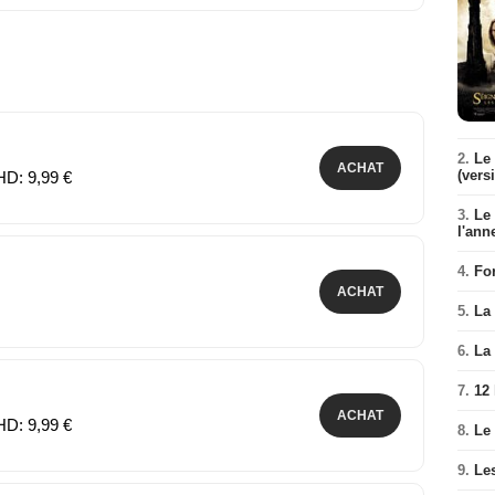
2.
Le 
ACHAT
(vers
HD: 9,99 €
3.
Le
l'ann
4.
Fo
ACHAT
5.
La 
6.
La 
7.
12
ACHAT
HD: 9,99 €
8.
Le
9.
Le