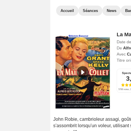
Accueil
Séances
News
Ba
La Ma
Date de
De
Alf
Avec
C
Titre or
Spect
3
5786 notes, 1
John Robie, cambrioleur assagi, goûte
s'assombrit lorsqu'un voleur, utilisa