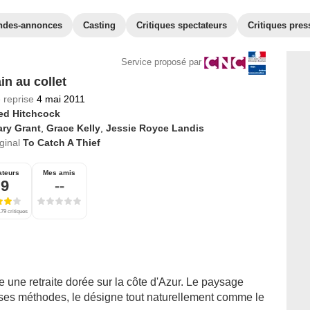
ndes-annonces
Casting
Critiques spectateurs
Critiques pres
Service proposé par
in au collet
 reprise
4 mai 2011
red Hitchcock
ary Grant
,
Grace Kelly
,
Jessie Royce Landis
iginal
To Catch A Thief
ateurs
Mes amis
,9
--
79 critiques
 une retraite dorée sur la côte d'Azur. Le paysage
nt ses méthodes, le désigne tout naturellement comme le