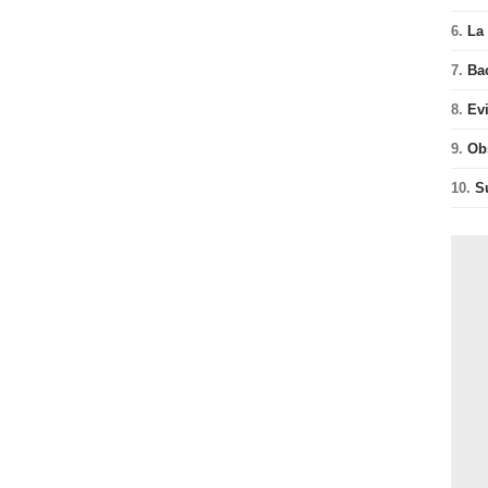
6.
La 
7.
Ba
8.
Ev
9.
Ob
10.
S