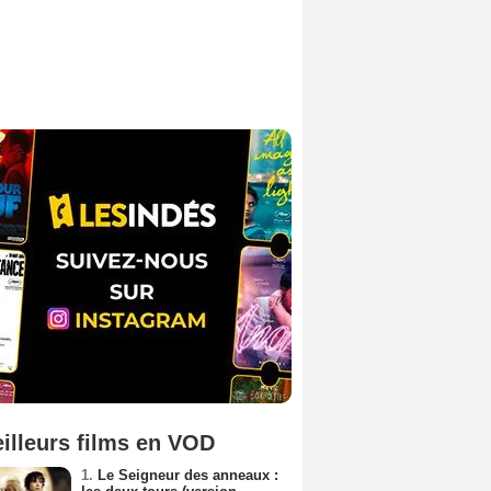
illeurs films en VOD
1.
Le Seigneur des anneaux :