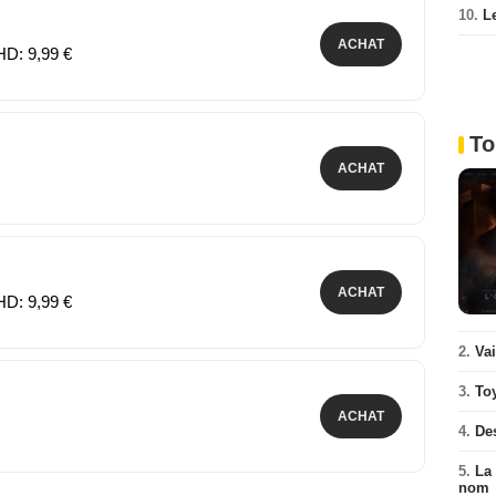
10.
L
ACHAT
HD: 9,99 €
To
ACHAT
ACHAT
HD: 9,99 €
2.
Va
3.
To
ACHAT
4.
De
5.
La 
nom