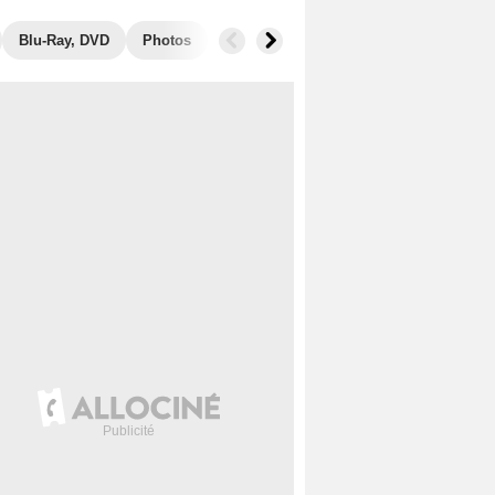
Blu-Ray, DVD
Photos
Musique
Secrets de tournage
B