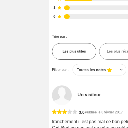
1
0
Trier par :
Les plus utiles
Les plus réc
Filtrer par :
Toutes les notes
Un visiteur
3,0
Publiée le 8 février 2017
franchement il est pas mal ce bon petit 
CH. Berling pas mal en père en colère 