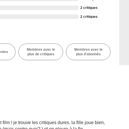
2 critiques
2 critiques
Membres avec le
Membres avec le
entes
plus de critiques
plus d'abonnés
film ! je trouve les critiques dures. la fille joue bien,
(mais contre quoi? ) et on pleure à la fin.