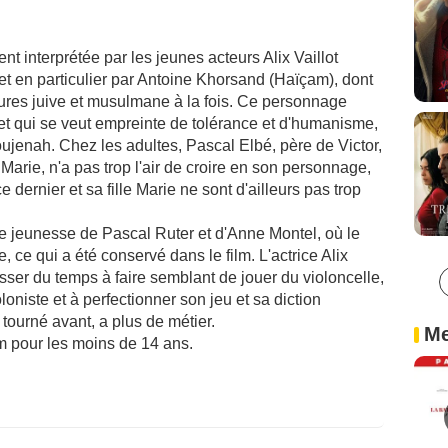
nt interprétée par les jeunes acteurs Alix Vaillot
 et en particulier par Antoine Khorsand (Haïçam), dont
tures juive et musulmane à la fois. Ce personnage
t qui se veut empreinte de tolérance et d'humanisme,
oujenah. Chez les adultes, Pascal Elbé, père de Victor,
 Marie, n'a pas trop l'air de croire en son personnage,
e dernier et sa fille Marie ne sont d'ailleurs pas trop
ivre jeunesse de Pascal Ruter et d'Anne Montel, où le
, ce qui a été conservé dans le film. L'actrice Alix
passer du temps à faire semblant de jouer du violoncelle,
oloniste et à perfectionner son jeu et sa diction
 tourné avant, a plus de métier.
Me
lm pour les moins de 14 ans.