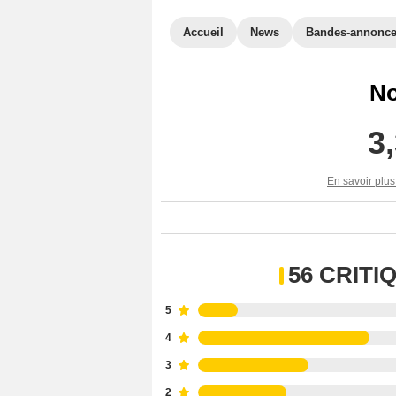
Accueil
News
Bandes-annonc
No
3
En savoir plus
56 CRIT
5
4
3
2