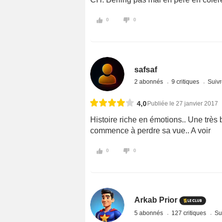
0
0
safsaf
2 abonnés
9 critiques
Suivr
4,0
Publiée le 27 janvier 2017
Histoire riche en émotions.. Une très b
commence à perdre sa vue.. A voir
0
0
Arkab Prior
5 abonnés
127 critiques
Su