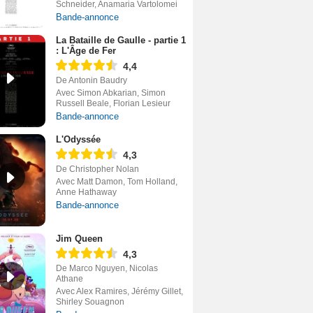
Schneider, Anamaria Vartolomei
Bande-annonce
La Bataille de Gaulle - partie 1
: L'Âge de Fer
4,4
De Antonin Baudry
Avec Simon Abkarian, Simon
Russell Beale, Florian Lesieur
Bande-annonce
L'Odyssée
4,3
De Christopher Nolan
Avec Matt Damon, Tom Holland,
Anne Hathaway
Bande-annonce
Jim Queen
4,3
De Marco Nguyen, Nicolas
Athane
Avec Alex Ramires, Jérémy Gillet,
Shirley Souagnon