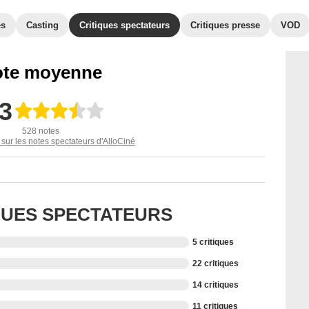
es
Casting
Critiques spectateurs
Critiques presse
VOD
te moyenne
,3
528 notes
 sur les notes spectateurs d'AlloCiné
IQUES SPECTATEURS
5 critiques
22 critiques
14 critiques
11 critiques