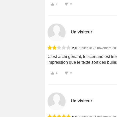
0
0
Un visiteur
2,0
Publiée le 25 novembre 20
C'est archi gênant, le scénario est trè
impression que le texte sort des bull
1
0
Un visiteur
5,0
Publiée le 31 décembre 20