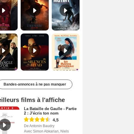
Le Triangle d'or Bande-annonce VF
Les Silences de Riyad Bande-annonce VO STFR
Les Matins merveilleux Bande-annonce VF
Bandes-annonces à ne pas manquer
illeurs films à l'affiche
La Bataille de Gaulle - Partie
2 : J’écris ton nom
4,5
De Antonin Baudry
Avec Simon Abkarian, Niels