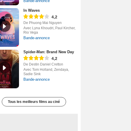
Bande-annonce
In Waves
4,2
De Phuong Mai Nguyen
Avec Lyna Khoudri, Paul Kircher,
Rio Vega
Bande-annonce
Spider-Man: Brand New Day
4,2
De Destin Daniel Cretton
Avec Tom Holland, Zendaya,
Sadie Sink
Bande-annonce
Tous les meilleurs films au ciné