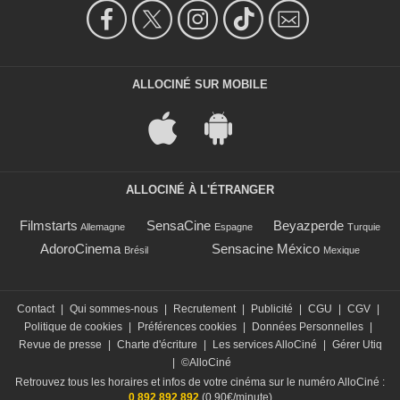
ALLOCINÉ SUR MOBILE
ALLOCINÉ À L'ÉTRANGER
Filmstarts
SensaCine
Beyazperde
Allemagne
Espagne
Turquie
AdoroCinema
Sensacine México
Brésil
Mexique
Contact
|
Qui sommes-nous
|
Recrutement
|
Publicité
|
CGU
|
CGV
|
Politique de cookies
|
Préférences cookies
|
Données Personnelles
|
Revue de presse
|
Charte d'écriture
|
Les services AlloCiné
|
Gérer Utiq
|
©AlloCiné
Retrouvez tous les horaires et infos de votre cinéma sur le numéro AlloCiné :
0 892 892 892
(0,90€/minute)