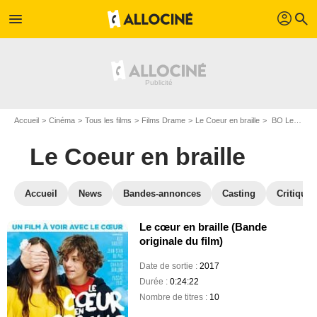
profil
menu
search
Accueil
Cinéma
Tous les films
Films Drame
Le Coeur en braille
BO Le Coeur en braille
Le Coeur en braille
Accueil
News
Bandes-annonces
Casting
Critiques
Le cœur en braille (Bande
originale du film)
Date de sortie :
2017
Durée :
0:24:22
Nombre de titres :
10