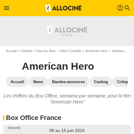
profil
menu
search
Accueil
Cinéma
Tous les films
Films Comédie
American Hero
American Hero : Box Office
American Hero
Accueil
News
Bandes-annonces
Casting
Critiques
Les chiffres du Box Office, semaine par semaine, pour le film
"American Hero"
Box Office France
08 au 15 juin 2016