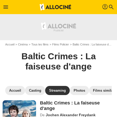
profil
menu
search
Accueil
Cinéma
Tous les films
Films Policier
Baltic Crimes : La faiseuse d'ange
Baltic Crimes : La
faiseuse d'ange
Accueil
Casting
Streaming
Photos
Films similair
Baltic Crimes : La faiseuse
d'ange
De
Jochen Alexander Freydank