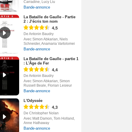
Carradine, Lucy Liu
Bande-annonce
La Bataille de Gaulle - Partie
2 : J’écris ton nom
4,5
De Antonin Baudry
Avec Simon Abkarian, Niels
Schneider, Anamaria Vartolomei
Bande-annonce
La Bataille de Gaulle - partie 1
: L'Âge de Fer
4,4
De Antonin Baudry
Avec Simon Abkarian, Simon
Russell Beale, Florian Lesieur
Bande-annonce
L'Odyssée
4,3
De Christopher Nolan
Avec Matt Damon, Tom Holland,
Anne Hathaway
Bande-annonce