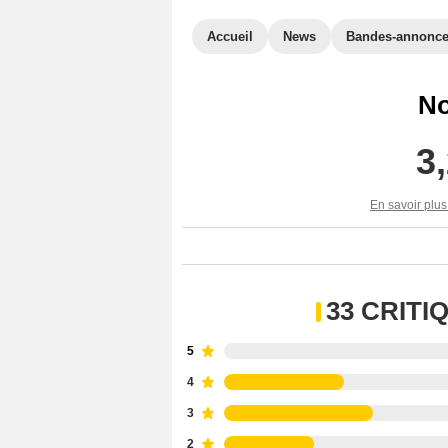
Accueil
News
Bandes-annonc
No
3
En savoir plus
33 CRIT
5
4
3
2