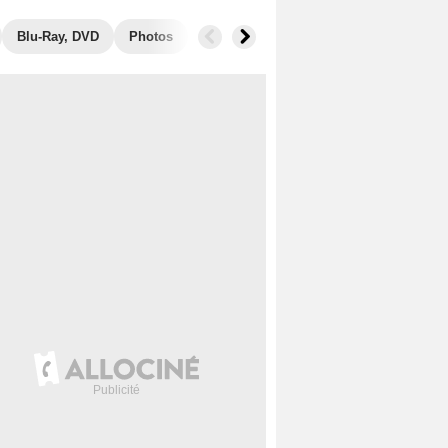
Blu-Ray, DVD
Photos
Secrets de tournage
Box Office