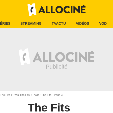
ÉRIES
STREAMING
TVACTU
VIDÉOS
VOD
The Fits
Avis The Fits
Avis : The Fits - Page 3
The Fits