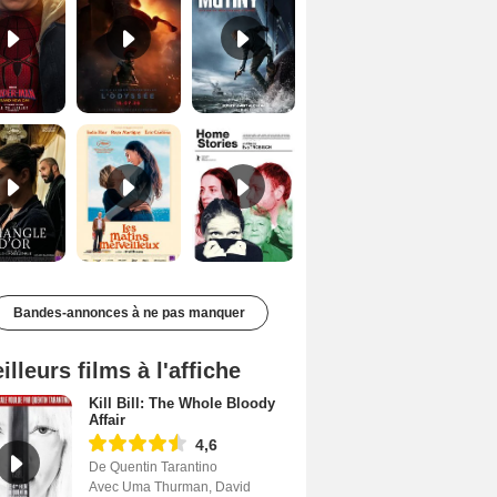
Le Triangle d'or Bande-annonce VF
Les Matins merveilleux Bande-annonce VF
Home stories Bande-annonce VO STFR
Bandes-annonces à ne pas manquer
illeurs films à l'affiche
Kill Bill: The Whole Bloody
Affair
4,6
De Quentin Tarantino
Avec Uma Thurman, David