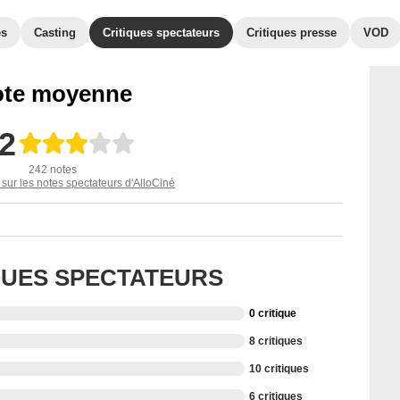
es
Casting
Critiques spectateurs
Critiques presse
VOD
te moyenne
,2
242 notes
 sur les notes spectateurs d'AlloCiné
IQUES SPECTATEURS
0 critique
8 critiques
10 critiques
6 critiques