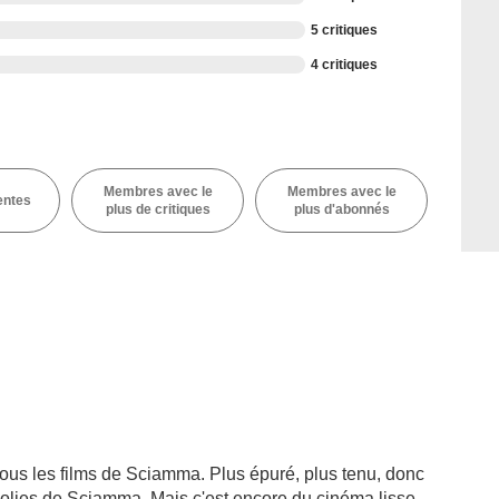
5 critiques
4 critiques
Membres avec le
Membres avec le
entes
plus de critiques
plus d'abonnés
tous les films de Sciamma. Plus épuré, plus tenu, donc
polies de Sciamma. Mais c'est encore du cinéma lisse,