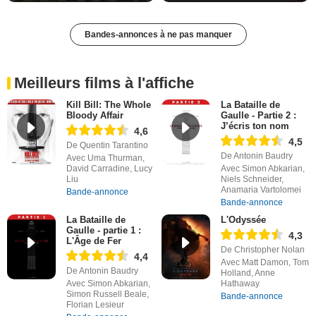
Bandes-annonces à ne pas manquer
Meilleurs films à l'affiche
Kill Bill: The Whole
La Bataille de
Bloody Affair
Gaulle - Partie 2 :
J’écris ton nom
4,6
4,5
De Quentin Tarantino
De Antonin Baudry
Avec Uma Thurman,
David Carradine, Lucy
Avec Simon Abkarian,
Liu
Niels Schneider,
Anamaria Vartolomei
Bande-annonce
Bande-annonce
La Bataille de
L'Odyssée
Gaulle - partie 1 :
4,3
L'Âge de Fer
De Christopher Nolan
4,4
Avec Matt Damon, Tom
De Antonin Baudry
Holland, Anne
Avec Simon Abkarian,
Hathaway
Simon Russell Beale,
Bande-annonce
Florian Lesieur