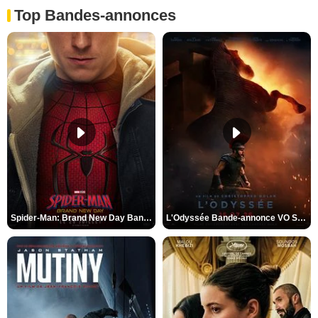
Top Bandes-annonces
Spider-Man: Brand New Day Bande-annonce VO STFR
L'Odyssée Bande-annonce VO STFR