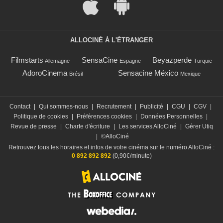
ALLOCINÉ À L'ÉTRANGER
Filmstarts
SensaCine
Beyazperde
Allemagne
Espagne
Turquie
AdoroCinema
Sensacine México
Brésil
Mexique
Contact
|
Qui sommes-nous
|
Recrutement
|
Publicité
|
CGU
|
CGV
|
Politique de cookies
|
Préférences cookies
|
Données Personnelles
|
Revue de presse
|
Charte d'écriture
|
Les services AlloCiné
|
Gérer Utiq
|
©AlloCiné
Retrouvez tous les horaires et infos de votre cinéma sur le numéro AlloCiné :
0 892 892 892
(0,90€/minute)