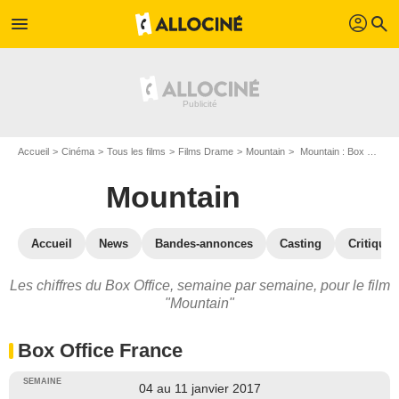
profil
menu
search
Accueil
Cinéma
Tous les films
Films Drame
Mountain
Mountain : Box Office
Mountain
Accueil
News
Bandes-annonces
Casting
Critiques
Les chiffres du Box Office, semaine par semaine, pour le film
"Mountain"
Box Office France
04 au 11 janvier 2017