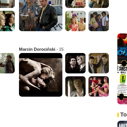
Marcin Dorociński
- 15
To