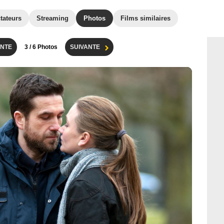
tateurs
Streaming
Photos
Films similaires
NTE
3
/ 6 Photos
SUIVANTE