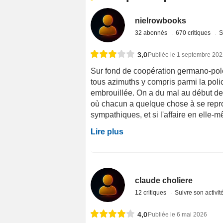
nielrowbooks
32 abonnés
670 critiques
S
3,0
Publiée le 1 septembre 20
Sur fond de coopération germano-polon
tous azimuths y compris parmi la poli
embrouillée. On a du mal au début d
où chacun a quelque chose à se repr
sympathiques, et si l'affaire en elle-mê
Lire plus
claude choliere
12 critiques
Suivre son activit
4,0
Publiée le 6 mai 2026