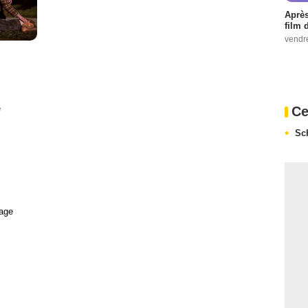
Après
film 
vendr
e
Ce
Sc
age