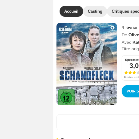
Accueil
Casting
Critiques spec
4 févrie
De
Oliv
Avec
Ka
Titre ori
Spectate
3,0
14 notes, 2 cri
VOIR 