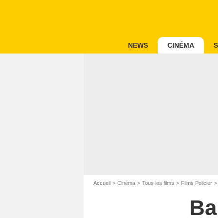
NEWS
CINÉMA
S
Accueil
Cinéma
Tous les films
Films Policier
Ba