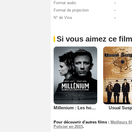
Format audio
-
Format de projection
-
N° de Visa
-
Si vous aimez ce film
Millenium : Les hommes qui n’aimaient pas les femmes
Usual Susp
Pour découvrir d'autres films :
Meilleurs f
Policier en 2015
.