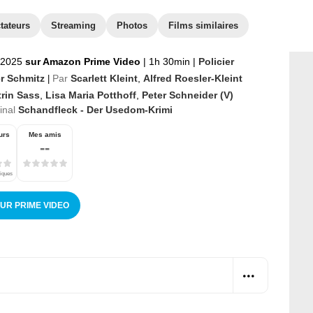
tateurs
Streaming
Photos
Films similaires
r 2025
sur Amazon Prime Video
|
1h 30min
|
Policier
er Schmitz
Par
Scarlett Kleint
,
Alfred Roesler-Kleint
|
trin Sass
,
Lisa Maria Potthoff
,
Peter Schneider (V)
ginal
Schandfleck - Der Usedom-Krimi
urs
Mes amis
--
tiques
SUR PRIME VIDEO