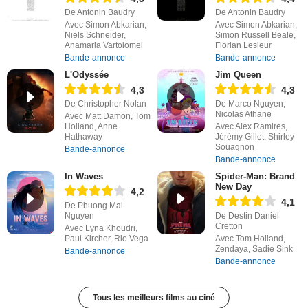
De Antonin Baudry
De Antonin Baudry
Avec Simon Abkarian,
Avec Simon Abkarian,
Niels Schneider,
Simon Russell Beale,
Anamaria Vartolomei
Florian Lesieur
Bande-annonce
Bande-annonce
L'Odyssée
Jim Queen
4,3
4,3
De Christopher Nolan
De Marco Nguyen,
Nicolas Athane
Avec Matt Damon, Tom
Holland, Anne
Avec Alex Ramires,
Hathaway
Jérémy Gillet, Shirley
Souagnon
Bande-annonce
Bande-annonce
In Waves
Spider-Man: Brand
New Day
4,2
4,1
De Phuong Mai
Nguyen
De Destin Daniel
Cretton
Avec Lyna Khoudri,
Paul Kircher, Rio Vega
Avec Tom Holland,
Zendaya, Sadie Sink
Bande-annonce
Bande-annonce
Tous les meilleurs films au ciné