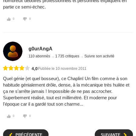
nombreux déboires professionnels et personnels expliquent en
partie ce semi-échec.
0
0
g0urAngA
110 abonnés
1 735 critiques
Suivre son activité
4,0
Publiée le 10 novembre 2011
Quel génie (et quel bosseur), ce Chaplin! Un film comme à son
habitude génialement drôle, dense, à la mécanique très huilée et
ça ne s'arrête jamais ! Impossible de ne pas accrocher.
Superbement réalisé, tout est millimétré. Et moderne pour
l'époque car il a gardé tout son charme...
0
0
PRÉCÉDENTE
SUIVANTE