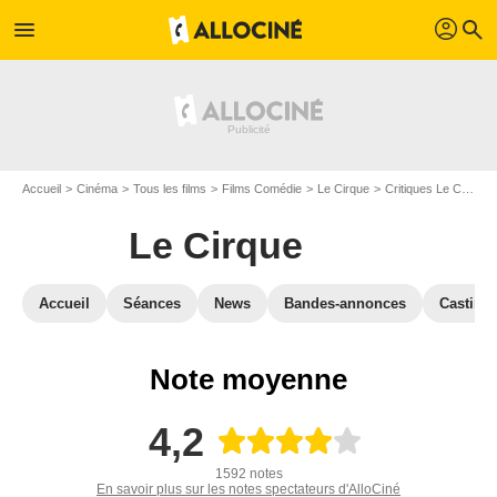
profil
menu
search
Accueil
Cinéma
Tous les films
Films Comédie
Le Cirque
Critiques Le Cirque
Le Cirque
Accueil
Séances
News
Bandes-annonces
Casting
Note moyenne
4,2
1592 notes
En savoir plus sur les notes spectateurs d'AlloCiné