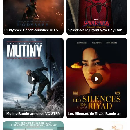
L'Odyssée Bande-annonce VO STFR
Spider-Man: Brand New Day Bande-annonce VO STFR
Mutiny Bande-annonce VO STFR
Les Silences de Riyad Bande-annonce VO STFR