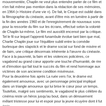
mouvementée, Chaplin ne veut plus entendre parler de ce film et
n’en fait même pas mention dans la rédaction de ses mémoires,
en 1964 (« Histoire d’une vie »). De fait, le Cirque est oublié dans
la filmographie du cinéaste, avant d’être mis en lumière à partir de
la fin des années 1960 et de l’enregistrement de nouveaux sons
pour la ressortie du film sur les écrans, effectué selon la volonté
de Chaplin lui-même. Le film est aussitôt encensé par la critique.
Tel le fil sur lequel l’apprenti funambule évolue tant bien que mal,
Charlie Chaplin joue sur l’équilibre subtil entre la comédie
burlesque des slapstick et le drame social sur fond de misère et
de faim, une critique désormais inhérente à l’œuvre du cinéaste.
Face à la pauvreté, la faim et les violences policières, ce
vagabond au grand cœur apporte une touche d’humanité, de rire
et d’émotion qui fait tout le succès du film et rend hommage aux
victimes de son ancienne condition miséreuse.
Pour la deuxième fois après La ruée vers l’or, le drame est
également amoureux, avec un personnage principal impliqué
dans un triangle amoureux qui lui brise le cœur pour un temps.
Toutefois, malgré ses sentiments, le vagabond le plus célèbre du
cinéma reste un héros jusqu’au bout, dans un dénouement
mêlant tristesse pour lui et espoir pour la jeune écuyère dont il fut