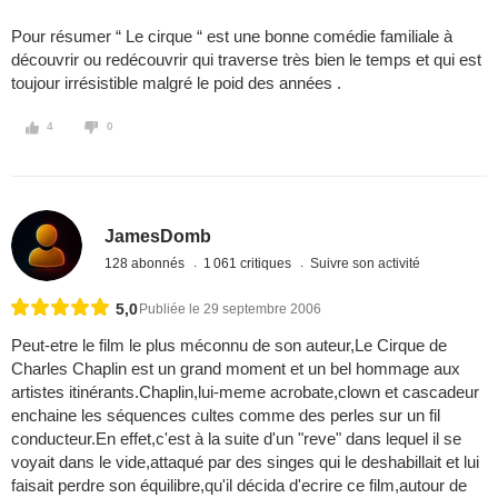
Pour résumer “ Le cirque “ est une bonne comédie familiale à
découvrir ou redécouvrir qui traverse très bien le temps et qui est
toujour irrésistible malgré le poid des années .
4
0
JamesDomb
128 abonnés
1 061 critiques
Suivre son activité
5,0
Publiée le 29 septembre 2006
Peut-etre le film le plus méconnu de son auteur,Le Cirque de
Charles Chaplin est un grand moment et un bel hommage aux
artistes itinérants.Chaplin,lui-meme acrobate,clown et cascadeur
enchaine les séquences cultes comme des perles sur un fil
conducteur.En effet,c'est à la suite d'un "reve" dans lequel il se
voyait dans le vide,attaqué par des singes qui le deshabillait et lui
faisait perdre son équilibre,qu'il décida d'ecrire ce film,autour de