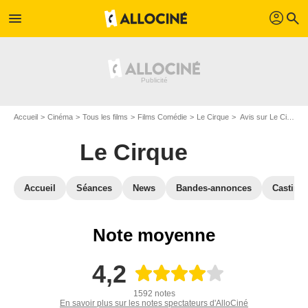
profil
menu
search
Accueil
Cinéma
Tous les films
Films Comédie
Le Cirque
Avis sur Le Cirque
Le Cirque
Accueil
Séances
News
Bandes-annonces
Casting
Note moyenne
4,2
1592 notes
En savoir plus sur les notes spectateurs d'AlloCiné