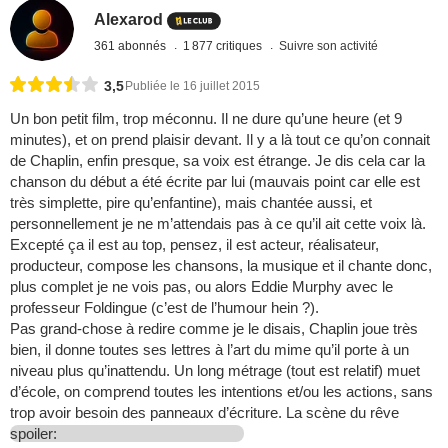
Alexarod
361 abonnés
1 877 critiques
Suivre son activité
3,5
Publiée le 16 juillet 2015
Un bon petit film, trop méconnu. Il ne dure qu’une heure (et 9
minutes), et on prend plaisir devant. Il y a là tout ce qu’on connait
de Chaplin, enfin presque, sa voix est étrange. Je dis cela car la
chanson du début a été écrite par lui (mauvais point car elle est
très simplette, pire qu’enfantine), mais chantée aussi, et
personnellement je ne m’attendais pas à ce qu’il ait cette voix là.
Excepté ça il est au top, pensez, il est acteur, réalisateur,
producteur, compose les chansons, la musique et il chante donc,
plus complet je ne vois pas, ou alors Eddie Murphy avec le
professeur Foldingue (c’est de l’humour hein ?).
Pas grand-chose à redire comme je le disais, Chaplin joue très
bien, il donne toutes ses lettres à l’art du mime qu’il porte à un
niveau plus qu’inattendu. Un long métrage (tout est relatif) muet
d’école, on comprend toutes les intentions et/ou les actions, sans
trop avoir besoin des panneaux d’écriture. La scène du rêve
spoiler: