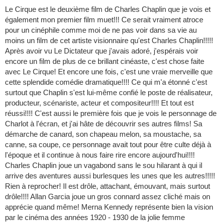
Le Cirque est le deuxième film de Charles Chaplin que je vois et
également mon premier film muet!!! Ce serait vraiment atroce
pour un cinéphile comme moi de ne pas voir dans sa vie au
moins un film de cet artiste visionnaire qu'est Charles Chaplin!!!!!
Après avoir vu Le Dictateur que j'avais adoré, j'espérais voir
encore un film de plus de ce brillant cinéaste, c'est chose faite
avec Le Cirque! Et encore une fois, c'est une vraie merveille que
cette splendide comédie dramatique!!!! Ce qui m'a étonné c'est
surtout que Chaplin s'est lui-même confié le poste de réalisateur,
producteur, scénariste, acteur et compositeur!!!! Et tout est
réussi!!!! C'est aussi le première fois que je vois le personnage de
Charlot à l'écran, et j'ai hâte de découvrir ses autres films! Sa
démarche de canard, son chapeau melon, sa moustache, sa
canne, sa coupe, ce personnage avait tout pour être culte déjà à
l'époque et il continue à nous faire rire encore aujourd'hui!!!!
Charles Chaplin joue un vagabond sans le sou hilarant à qui il
arrive des aventures aussi burlesques les unes que les autres!!!!!
Rien à reprocher! Il est drôle, attachant, émouvant, mais surtout
drôle!!!! Allan Garcia joue un gros connard assez cliché mais on
apprécie quand même! Merna Kennedy représente bien la vision
par le cinéma des années 1920 - 1930 de la jolie femme