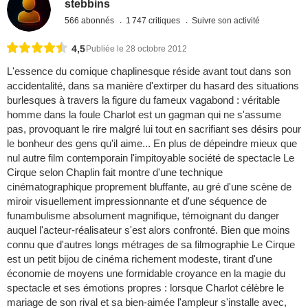
stebbins
566 abonnés
1 747 critiques
Suivre son activité
4,5
Publiée le 28 octobre 2012
L'essence du comique chaplinesque réside avant tout dans son
accidentalité, dans sa manière d'extirper du hasard des situations
burlesques à travers la figure du fameux vagabond : véritable
homme dans la foule Charlot est un gagman qui ne s'assume
pas, provoquant le rire malgré lui tout en sacrifiant ses désirs pour
le bonheur des gens qu'il aime... En plus de dépeindre mieux que
nul autre film contemporain l'impitoyable société de spectacle Le
Cirque selon Chaplin fait montre d'une technique
cinématographique proprement bluffante, au gré d'une scène de
miroir visuellement impressionnante et d'une séquence de
funambulisme absolument magnifique, témoignant du danger
auquel l'acteur-réalisateur s'est alors confronté. Bien que moins
connu que d'autres longs métrages de sa filmographie Le Cirque
est un petit bijou de cinéma richement modeste, tirant d'une
économie de moyens une formidable croyance en la magie du
spectacle et ses émotions propres : lorsque Charlot célèbre le
mariage de son rival et sa bien-aimée l'ampleur s'installe avec,