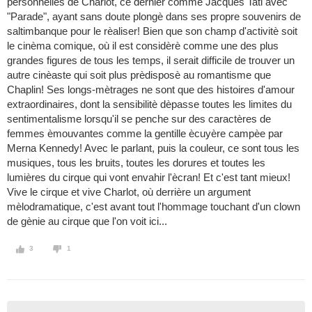
personnelles de Charlot, ce dernier comme Jacques Tati avec
"Parade", ayant sans doute plongè dans ses propre souvenirs de
saltimbanque pour le rèaliser! Bien que son champ d'activitè soit
le cinèma comique, où il est considèrè comme une des plus
grandes figures de tous les temps, il serait difficile de trouver un
autre cinèaste qui soit plus prèdisposè au romantisme que
Chaplin! Ses longs-mètrages ne sont que des histoires d'amour
extraordinaires, dont la sensibilitè dèpasse toutes les limites du
sentimentalisme lorsqu'il se penche sur des caractères de
femmes èmouvantes comme la gentille ècuyère campèe par
Merna Kennedy! Avec le parlant, puis la couleur, ce sont tous les
musiques, tous les bruits, toutes les dorures et toutes les
lumières du cirque qui vont envahir l'ècran! Et c'est tant mieux!
Vive le cirque et vive Charlot, où derrière un argument
mèlodramatique, c'est avant tout l'hommage touchant d'un clown
de gènie au cirque que l'on voit ici...
3
1