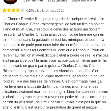
1 154 abonnés
2 232 critiques
Suivre son activité
4,0
Publiée le 14 mars 2013
Le Cirque : Premier film que je regarde de l’unique et irrésistible
Charles Chaplin. C’est vraiment génial de voir un film en noir et
blanc et muet. Car, c’est tout le génie des acteurs qui doivent
ressortir. Et Charles Chaplin avait ce don la, de faire rire ça rien
dire, tout est dans la gestuelle et tout les mimiques et tout. Il n’a
pas besoin de parlé pour nous faire rire et même sans parole, on
comprend. Il avait tout compris du comique à l’époque. Pour en
revenir au film, on m’avait dit que c’était à tordre de rire, je n’ai pas
était jusqu'à ce point la mais vous avoué quand même que le film
est marrant, en grand partie grâce a Charles Chaplin. Car
l’histoire est sympa a suivre, et les situations sont décalé et
amusante a voir mais a quelque moments, ça tourne un peu en
rond et il y a des baisses de rythme. C’est dommage mais ça
n’enlève rien à la qualité du film car il a des moments et des
situations vraiment marrant ou on rigole bien. Le scénario comme
je disais et sympa et gentils (avec une petite histoire d’amour qui
ce finit un peu drôle, pauvre Chaplin ^^) mais c’est pas la que on
attend le film. C’est surtout la prestation de grand et unique