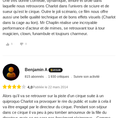
Une très bonne comédie, dynamique, tendre et drôle dans
laquelle nous retrouvons Charlot dans l'univers de sciure et de
sueur qu'est le cirque. Outre le joli scénario, ce film nous offre
aussi une belle qualité technique et de bons effets visuels (Charlot
dans la cage au lion). Mr Chaplin réalise une incroyable
performance d'acteur et de mimes, se retrouvant tour à tour
magicien, clown, funambule et toujours charmeur.
5
0
Benjamin A
815 abonnés
1 930 critiques
Suivre son activité
4,0
Publiée le 22 mars 2014
Alors qu'il va se retrouver sur la piste d'un cirque suite à un
quiproquo Charlot va provoquer le rire du public et suite à cela il
va être engagé par le directeur du cirque. Pendant son séjour
dans ce cirque il va peu à peu tomber amoureux de la fille du
directeur, mais ce ne sera pas forcément réciproque... Comme