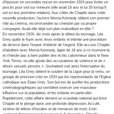
d’épouser en secondes noces en novembre 1924 pour éviter un
procès pour viol sur mineure (elle avait 16 ans et lui 35 lorsqu’il
ont eu leur première relation). Aux côtés de Chaplin dans cette
nouvelle production, l’actrice Merna Kennedy obtient son premier
rôle au cinéma, recommandée au cinéaste par sa propre
compagne. Avait-elle déjà son plan malveillant en tête ?
En novembre 1926, dix mois après le début du tournage, Lita
Grey quitte le foyer avec leurs enfants et intente une procédure
de divorce dans l’espoir d’obtenir de l’argent. Elle accuse Chaplin
d’adultère avec Merna Kennedy, âgée de 18 ans à ce moment-là,
et n’hésite pas à faire publier des écrits calomnieux dans le New
York Times, où elle ajoute des accusations de violence et de «
désirs sexuels pervers ». Souhaitant voir ainsi l’interruption du
tournage, Lita Grey obtient le soutien de la Ligue pour la vertu, un
groupe de pression crée en 1933 par les représentants de l’Eglise
catholique aux Etats-Unis. Son but est de purifier les productions
cinématographiques qui semblent exercer une mauvaise
influence sur la population, et les enfants en particulier.
Rapidement, cette affaire devient un scandale national qui brise
Chaplin et le plonge dans une profonde dépression. Acculé,
victime de lettres d’insultes et de menaces de mort, il est