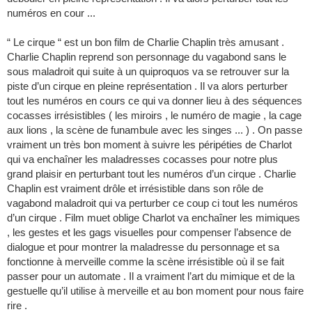
numéros en cour ...
“ Le cirque “ est un bon film de Charlie Chaplin très amusant .
Charlie Chaplin reprend son personnage du vagabond sans le
sous maladroit qui suite à un quiproquos va se retrouver sur la
piste d’un cirque en pleine représentation . Il va alors perturber
tout les numéros en cours ce qui va donner lieu à des séquences
cocasses irrésistibles ( les miroirs , le numéro de magie , la cage
aux lions , la scène de funambule avec les singes ... ) . On passe
vraiment un très bon moment à suivre les péripéties de Charlot
qui va enchaîner les maladresses cocasses pour notre plus
grand plaisir en perturbant tout les numéros d’un cirque . Charlie
Chaplin est vraiment drôle et irrésistible dans son rôle de
vagabond maladroit qui va perturber ce coup ci tout les numéros
d’un cirque . Film muet oblige Charlot va enchaîner les mimiques
, les gestes et les gags visuelles pour compenser l’absence de
dialogue et pour montrer la maladresse du personnage et sa
fonctionne à merveille comme la scène irrésistible où il se fait
passer pour un automate . Il a vraiment l’art du mimique et de la
gestuelle qu’il utilise à merveille et au bon moment pour nous faire
rire .