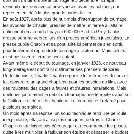
contraint d’interrompre le tournage le 5 décembre. Chaplin
s’ensuit chez son avocat new-yorkais avec les bobines, qui
représentent déjà la plus grande partie du film.
En août 1927, après plus de huit mois d’interruption de tournage,
les avocats de Chaplin, pressés de mettre un terme à l’affaire,
obtiennent un accord et payent 600 000 $ à Lita Grey, la plus
grosse somme versée lors d’un procès américain jusqu’alors. La
presse oublie Chaplin et sa popularité lui permet de s’en sortir,
pour finalement reprendre le tournage à l’automne. Mais celui-ci
n’est pas encore terminé pour autant…
Avant même le début du tournage, en janvier 1926, ce nouveau
long-métrage est contraint d’affronter ses premiers déboires.
Perfectionniste, Charlie Chaplin organise lui-même les décors et
fait construire un grand chapiteau pour les besoins du film, avec
des roulottes, des cages à fauves et d’autres installations. Mais
quelques jours avant le début du tournage, une tempête s’abat sur
la Californie et détruit le chapiteau. Le tournage est retardé pour
plusieurs semaines.
Un mois après sa reprise, un souci technique rend une pellicule
inexploitable, effaçant ainsi plusieurs jours de travail. Charlie
Chaplin ne se laisse pas décourager et recommence les prises,
quitte à les multiplier, à fatiguer son équipe et dépasser le budget