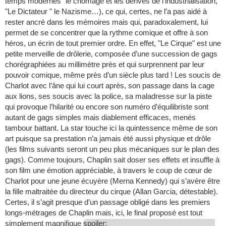
temps modernes" le chômage et les dérives de l’industrialisation,
"Le Dictateur " le Nazisme…), ce qui, certes, ne l’a pas aidé à
rester ancré dans les mémoires mais qui, paradoxalement, lui
permet de se concentrer que la rythme comique et offre à son
héros, un écrin de tout premier ordre. En effet, "Le Cirque" est une
petite merveille de drôlerie, composée d’une succession de gags
chorégraphiées au millimètre près et qui surprennent par leur
pouvoir comique, même près d’un siècle plus tard ! Les soucis de
Charlot avec l’âne qui lui court après, son passage dans la cage
aux lions, ses soucis avec la police, sa maladresse sur la piste
qui provoque l’hilarité ou encore son numéro d’équilibriste sont
autant de gags simples mais diablement efficaces, menés
tambour battant. La star touche ici la quintessence même de son
art puisque sa prestation n’a jamais été aussi physique et drôle
(les films suivants seront un peu plus mécaniques sur le plan des
gags). Comme toujours, Chaplin sait doser ses effets et insuffle à
son film une émotion appréciable, à travers le coup de cœur de
Charlot pour une jeune écuyère (Merna Kennedy) qui s’avère être
la fille maltraitée du directeur du cirque (Allan Garcia, détestable).
Certes, il s’agit presque d’un passage obligé dans les premiers
longs-métrages de Chaplin mais, ici, le final proposé est tout
simplement magnifique
spoiler: