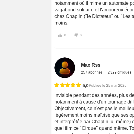
notamment où il mime un automate pou
vagabond solitaire et l'amoureux écond
chez Chaplin ("le Dictateur" ou "Les
moins.
0
0
Max Rss
257 abonnés
2 329 critiques
5,0
Publiée le 25 mai 2025
Invisible pendant des années, plus de
notamment à cause d'un tournage diffi
Objectivement, ce n'est pas le meilleu
légèrement moins maîtrisé que ses op
et interprétée par Chaplin lui-même) es
quel film ce "Cirque" quand même. Tout 