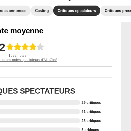
ndes-annonces
Casting
Critiques spectateurs
Critiques pres
te moyenne
,2
1592 notes
 sur les notes spectateurs d'AlloCiné
IQUES SPECTATEURS
29 critiques
51 critiques
28 critiques
5 critiques