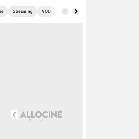
se
Streaming
VOD
Photos
Blu-Ray, DVD
Musique