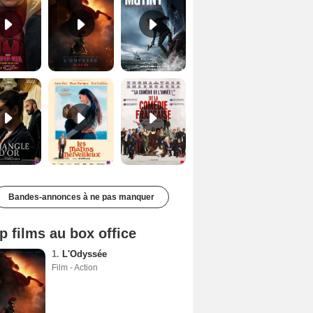
Le Triangle d'or Bande-annonce VF
Les Matins merveilleux Bande-annonce VF
De la Comédie-Française Teaser VF
Bandes-annonces à ne pas manquer
p films au box office
1.
L'Odyssée
Film - Action