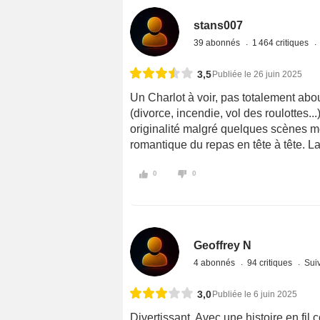
stans007
39 abonnés
1 464 critiques
3,5
Publiée le 26 juin 2025
Un Charlot à voir, pas totalement abo
(divorce, incendie, vol des roulottes..
originalité malgré quelques scènes mém
romantique du repas en tête à tête. La
0
0
Geoffrey N
4 abonnés
94 critiques
Suiv
3,0
Publiée le 6 juin 2025
Divertissant. Avec une histoire en fi