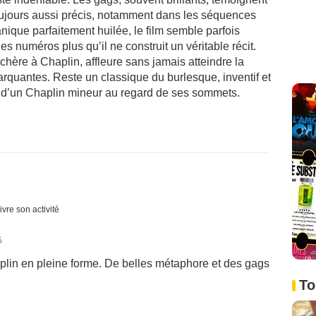
oujours aussi précis, notamment dans les séquences
anique parfaitement huilée, le film semble parfois
es numéros plus qu’il ne construit un véritable récit.
hère à Chaplin, affleure sans jamais atteindre la
rquantes. Reste un classique du burlesque, inventif et
n d’un Chaplin mineur au regard de ses sommets.
ivre son activité
5
haplin en pleine forme. De belles métaphore et des gags
To