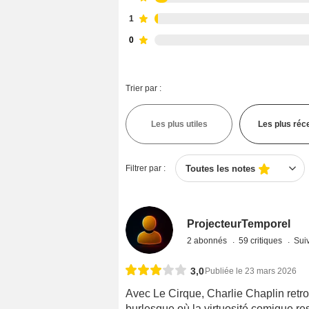
1
0
Trier par :
Les plus utiles
Les plus réc
Filtrer par :
Toutes les notes
ProjecteurTemporel
2 abonnés
59 critiques
Suiv
3,0
Publiée le 23 mars 2026
Avec Le Cirque, Charlie Chaplin retr
burlesque où la virtuosité comique re