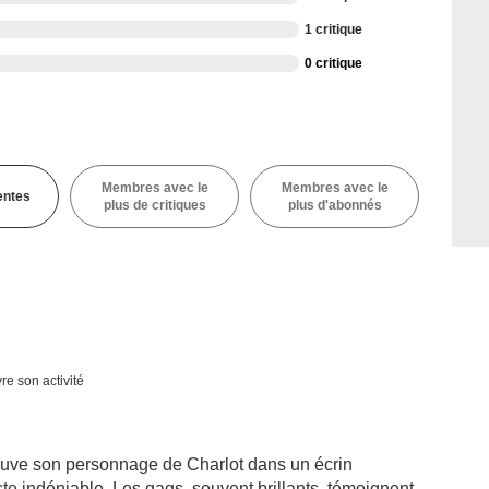
1 critique
0 critique
Membres avec le
Membres avec le
entes
plus de critiques
plus d'abonnés
re son activité
ouve son personnage de Charlot dans un écrin
ste indéniable. Les gags, souvent brillants, témoignent