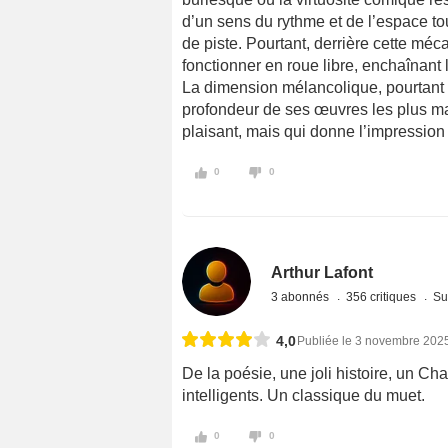
d’un sens du rythme et de l’espace t
de piste. Pourtant, derrière cette méc
fonctionner en roue libre, enchaînant l
La dimension mélancolique, pourtant c
profondeur de ses œuvres les plus ma
plaisant, mais qui donne l’impressio
0
0
Arthur Lafont
3 abonnés
356 critiques
Su
4,0
Publiée le 3 novembre 202
De la poésie, une joli histoire, un C
intelligents. Un classique du muet.
0
0