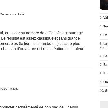
Suivre son activité
2.
Va
3.
To
uti, qui a connu nombre de difficultés au tournage
4.
De
.) Le résultat est assez classique et sans grande
orables (le lion, le funambule...) et celle plus
5.
La 
nom
 chanson d’ouverture est une création de l’auteur.
6.
La 
7.
Ba
8.
Ev
9.
Ob
re son activité
10.
S
l conducteur aggrémenté de bon gag de Chaplin.