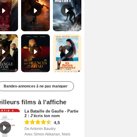
Le Triangle d'or Bande-annonce VF
Les Silences de Riyad Bande-annonce VO STFR
Les Matins merveilleux Bande-annonce VF
Bandes-annonces à ne pas manquer
illeurs films à l'affiche
La Bataille de Gaulle - Partie
2 : J’écris ton nom
4,5
De Antonin Baudry
Avec Simon Abkarian, Niels