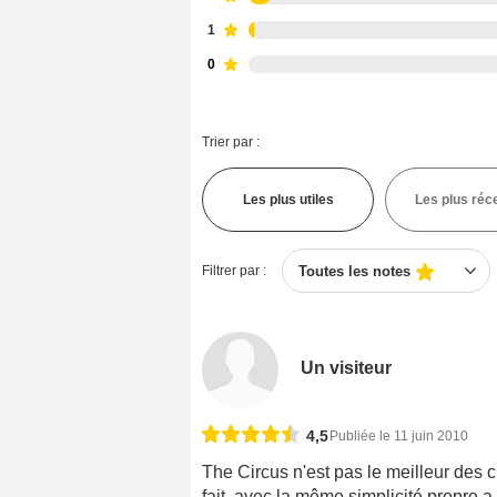
1
0
Trier par :
Les plus utiles
Les plus réc
Filtrer par :
Toutes les notes
Un visiteur
4,5
Publiée le 11 juin 2010
The Circus n'est pas le meilleur des c
fait, avec la même simplicité propre a