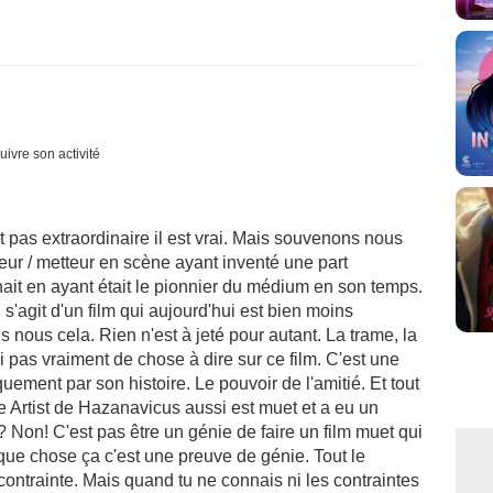
uivre son activité
t pas extraordinaire il est vrai. Mais souvenons nous
teur / metteur en scène ayant inventé une part
it en ayant était le pionnier du médium en son temps.
 s'agit d'un film qui aujourd'hui est bien moins
 nous cela. Rien n'est à jeté pour autant. La trame, la
i pas vraiment de chose à dire sur ce film. C'est une
ement par son histoire. Le pouvoir de l'amitié. Et tout
e Artist de Hazanavicus aussi est muet et a eu un
 Non! C'est pas être un génie de faire un film muet qui
que chose ça c'est une preuve de génie. Tout le
ontrainte. Mais quand tu ne connais ni les contraintes