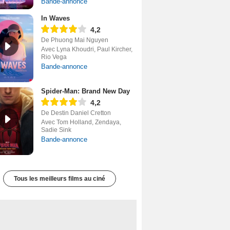
Bande-annonce
In Waves
4,2
De Phuong Mai Nguyen
Avec Lyna Khoudri, Paul Kircher,
Rio Vega
Bande-annonce
Spider-Man: Brand New Day
4,2
De Destin Daniel Cretton
Avec Tom Holland, Zendaya,
Sadie Sink
Bande-annonce
Tous les meilleurs films au ciné