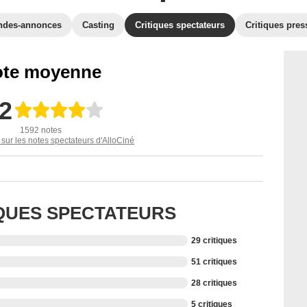
ndes-annonces
Casting
Critiques spectateurs
Critiques pres
te moyenne
,2
1592 notes
 sur les notes spectateurs d'AlloCiné
IQUES SPECTATEURS
29 critiques
51 critiques
28 critiques
5 critiques