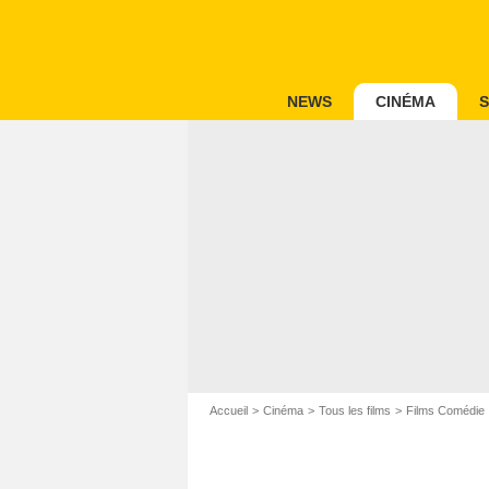
NEWS
CINÉMA
S
Accueil
Cinéma
Tous les films
Films Comédie