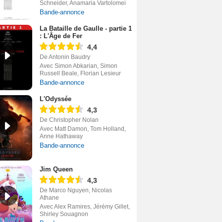
Schneider, Anamaria Vartolomei
Bande-annonce
La Bataille de Gaulle - partie 1
: L'Âge de Fer
4,4
De Antonin Baudry
Avec Simon Abkarian, Simon
Russell Beale, Florian Lesieur
Bande-annonce
L'Odyssée
4,3
De Christopher Nolan
Avec Matt Damon, Tom Holland,
Anne Hathaway
Bande-annonce
Jim Queen
4,3
De Marco Nguyen, Nicolas
Athane
Avec Alex Ramires, Jérémy Gillet,
Shirley Souagnon