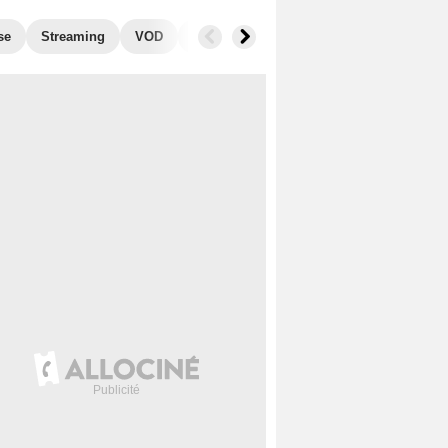
se
Streaming
VOD
Photos
Blu-Ray, DVD
Musique