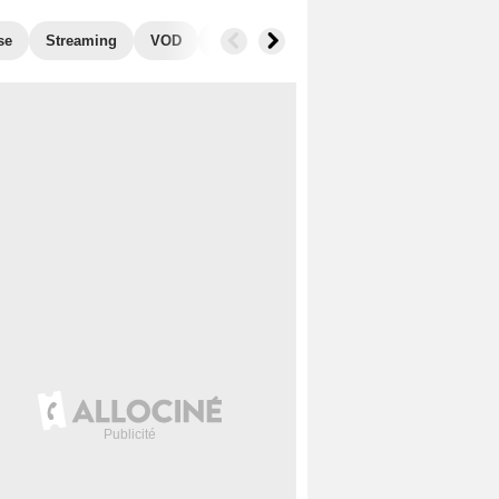
se
Streaming
VOD
Photos
Blu-Ray, DVD
Musique