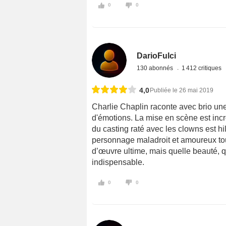
0
0
DarioFulci
130 abonnés
1 412 critiques
4,0
Publiée le 26 mai 2019
Charlie Chaplin raconte avec brio un
d'émotions. La mise en scène est inc
du casting raté avec les clowns est h
personnage maladroit et amoureux tou
d’œuvre ultime, mais quelle beauté, 
indispensable.
0
0