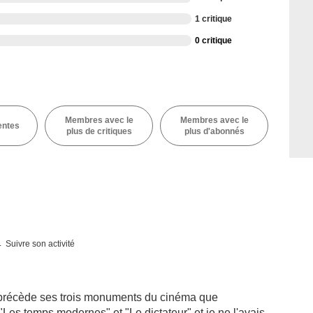
1 critique
0 critique
Membres avec le
Membres avec le
entes
plus de critiques
plus d'abonnés
Suivre son activité
ui précède ses trois monuments du cinéma que
 "Les temps modernes" et "Le dictateur" et je ne l'avais