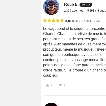
Roub E.
1 314 abonnés
5 393 critique
5,0
Publiée le 4 juillet 2020
Le vagabond et le cirque la rencont
Charles Chaplin en artiste de music h
pourtant c’est un de ses très grand f
après. Aux manettes de quasiment tous 
producteur, même la musique, il livre 
son goût du burlesque avec aussi en
contient plusieurs passage merveilleu
palais des glaces (une pure merveille 
corde raide. Si le propre d’un chef d’
coup sûr.
0
0