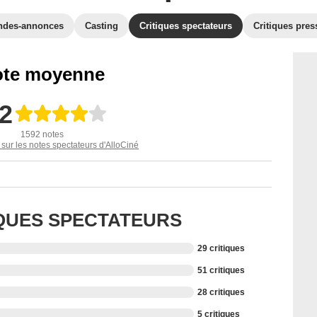
ndes-annonces
Casting
Critiques spectateurs
Critiques pres
te moyenne
,2
1592 notes
 sur les notes spectateurs d'AlloCiné
IQUES SPECTATEURS
29 critiques
51 critiques
28 critiques
5 critiques