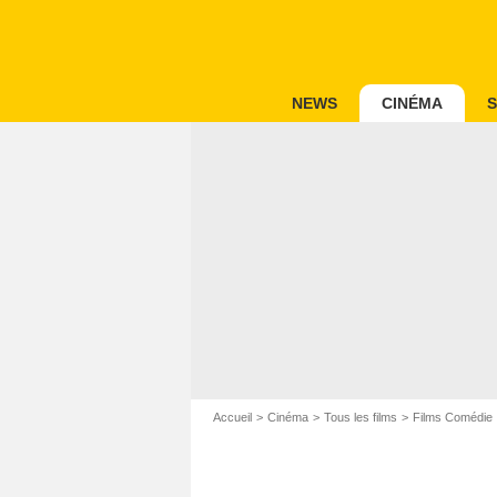
NEWS
CINÉMA
S
Accueil
Cinéma
Tous les films
Films Comédie