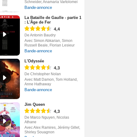
Schneider, Anamaria Vartolomei
Bande-annonce
La Bataille de Gaulle - partie 1
: L'Âge de Fer
4,4
De Antonin Baudry
Avec Simon Abkarian, Simon
Russell Beale, Florian Lesieur
Bande-annonce
L'Odyssée
4,3
De Christopher Nolan
Avec Matt Damon, Tom Holland,
Anne Hathaway
Bande-annonce
Jim Queen
4,3
De Marco Nguyen, Nicolas
Athane
Avec Alex Ramires, Jérémy Gillet,
Shirley Souagnon