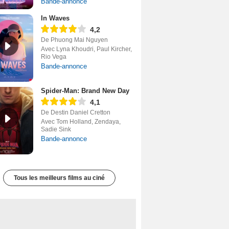
Bande-annonce
In Waves
4,2
De Phuong Mai Nguyen
Avec Lyna Khoudri, Paul Kircher,
Rio Vega
Bande-annonce
Spider-Man: Brand New Day
4,1
De Destin Daniel Cretton
Avec Tom Holland, Zendaya,
Sadie Sink
Bande-annonce
Tous les meilleurs films au ciné