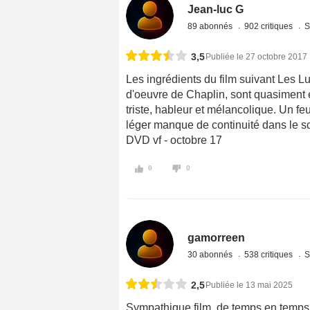
Jean-luc G
89 abonnés
902 critiques
S
3,5
Publiée le 27 octobre 2017
Les ingrédients du film suivant Les L
d'oeuvre de Chaplin, sont quasiment e
triste, hableur et mélancolique. Un fe
léger manque de continuité dans le sc
DVD vf - octobre 17
0
0
gamorreen
30 abonnés
538 critiques
S
2,5
Publiée le 13 mai 2025
Sympathique film, de temps en temps 