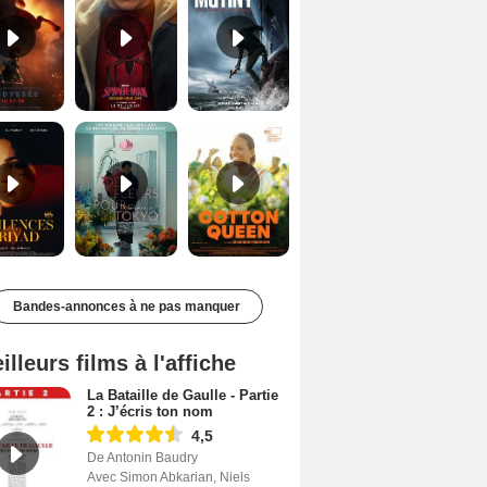
Les Silences de Riyad Bande-annonce VO STFR
Des Fleurs pour Tokyo Bande-annonce VO STFR
Cotton Queen Bande-annonce VO STFR
Bandes-annonces à ne pas manquer
illeurs films à l'affiche
La Bataille de Gaulle - Partie
2 : J’écris ton nom
4,5
De Antonin Baudry
Avec Simon Abkarian, Niels