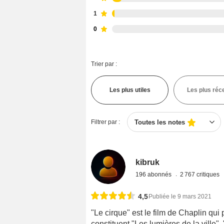
1
0
Trier par :
Les plus utiles
Les plus réc
Filtrer par :
Toutes les notes
kibruk
196 abonnés
2 767 critiques
4,5
Publiée le 9 mars 2021
"Le cirque" est le film de Chaplin q
constituent "Les lumières de la ville",