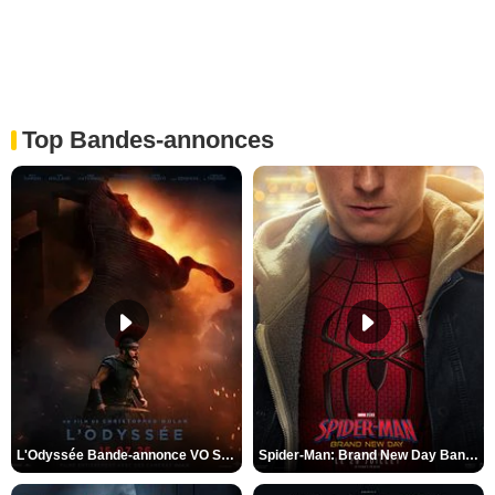
Top Bandes-annonces
L'Odyssée Bande-annonce VO STFR
Spider-Man: Brand New Day Bande-annonce VO STFR