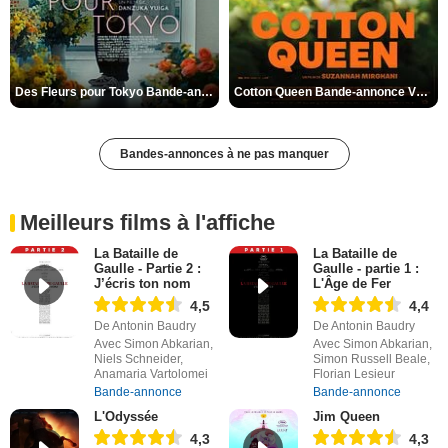
Des Fleurs pour Tokyo Bande-annonce VO STFR
Cotton Queen Bande-annonce VO STFR
Bandes-annonces à ne pas manquer
Meilleurs films à l'affiche
La Bataille de
La Bataille de
Gaulle - Partie 2 :
Gaulle - partie 1 :
J’écris ton nom
L'Âge de Fer
4,5
4,4
De Antonin Baudry
De Antonin Baudry
Avec Simon Abkarian,
Avec Simon Abkarian,
Niels Schneider,
Simon Russell Beale,
Anamaria Vartolomei
Florian Lesieur
Bande-annonce
Bande-annonce
L'Odyssée
Jim Queen
4,3
4,3