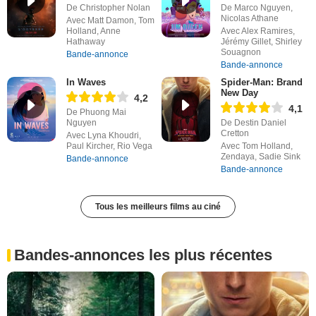
De Christopher Nolan
De Marco Nguyen,
Nicolas Athane
Avec Matt Damon, Tom
Holland, Anne
Avec Alex Ramires,
Hathaway
Jérémy Gillet, Shirley
Souagnon
Bande-annonce
Bande-annonce
In Waves
Spider-Man: Brand
New Day
4,2
4,1
De Phuong Mai
Nguyen
De Destin Daniel
Cretton
Avec Lyna Khoudri,
Paul Kircher, Rio Vega
Avec Tom Holland,
Zendaya, Sadie Sink
Bande-annonce
Bande-annonce
Tous les meilleurs films au ciné
Bandes-annonces les plus récentes