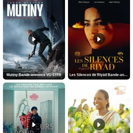
Mutiny Bande-annonce VO STFR
Les Silences de Riyad Bande-annonce VO STFR