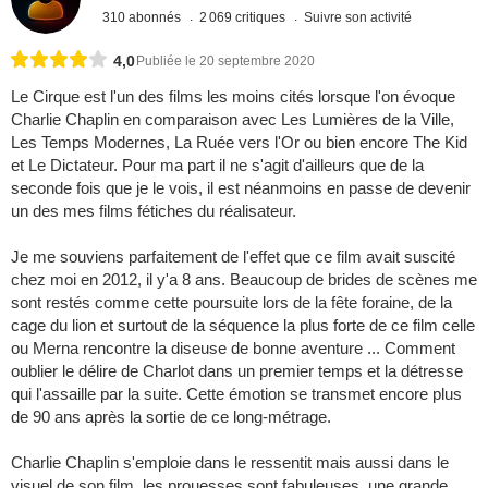
310 abonnés
2 069 critiques
Suivre son activité
4,0
Publiée le 20 septembre 2020
Le Cirque est l'un des films les moins cités lorsque l'on évoque
Charlie Chaplin en comparaison avec Les Lumières de la Ville,
Les Temps Modernes, La Ruée vers l'Or ou bien encore The Kid
et Le Dictateur. Pour ma part il ne s'agit d'ailleurs que de la
seconde fois que je le vois, il est néanmoins en passe de devenir
un des mes films fétiches du réalisateur.
Je me souviens parfaitement de l'effet que ce film avait suscité
chez moi en 2012, il y'a 8 ans. Beaucoup de brides de scènes me
sont restés comme cette poursuite lors de la fête foraine, de la
cage du lion et surtout de la séquence la plus forte de ce film celle
ou Merna rencontre la diseuse de bonne aventure ... Comment
oublier le délire de Charlot dans un premier temps et la détresse
qui l'assaille par la suite. Cette émotion se transmet encore plus
de 90 ans après la sortie de ce long-métrage.
Charlie Chaplin s'emploie dans le ressentit mais aussi dans le
visuel de son film, les prouesses sont fabuleuses, une grande