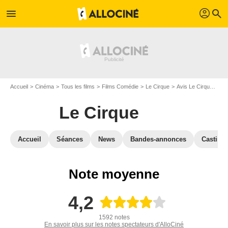
profil
menu
search
Accueil
Cinéma
Tous les films
Films Comédie
Le Cirque
Avis Le Cirque
Avi
Le Cirque
Accueil
Séances
News
Bandes-annonces
Casting
Note moyenne
4,2
1592 notes
En savoir plus sur les notes spectateurs d'AlloCiné