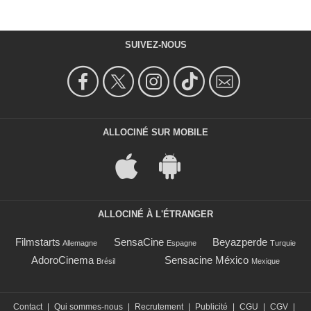
SUIVEZ-NOUS
ALLOCINÉ SUR MOBILE
ALLOCINÉ À L'ÉTRANGER
Filmstarts
SensaCine
Beyazperde
Allemagne
Espagne
Turquie
AdoroCinema
Sensacine México
Brésil
Mexique
Contact
|
Qui sommes-nous
|
Recrutement
|
Publicité
|
CGU
|
CGV
|