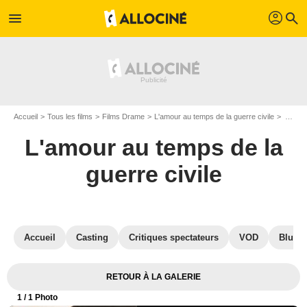
profil
menu
search
Accueil
Tous les films
Films Drame
L'amour au temps de la guerre civile
Affiche du film L'amour au temps de la guerre civile - Photo 1
L'amour au temps de la
guerre civile
Accueil
Casting
Critiques spectateurs
VOD
Blu-Ra
RETOUR À LA GALERIE
1
/ 1 Photo