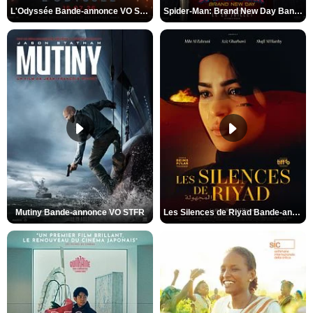
L'Odyssée Bande-annonce VO STFR
Spider-Man: Brand New Day Bande-annonce VO STFR
Mutiny Bande-annonce VO STFR
Les Silences de Riyad Bande-annonce VO STFR