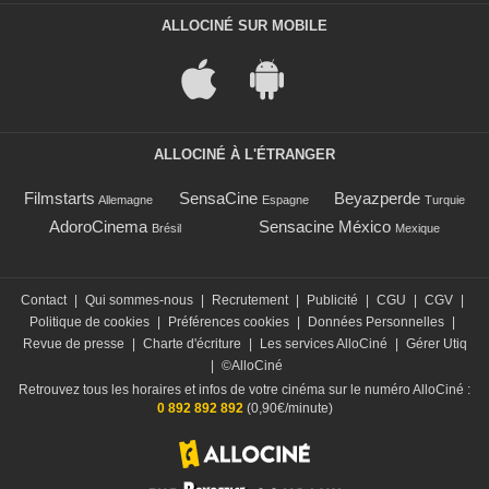
ALLOCINÉ SUR MOBILE
ALLOCINÉ À L'ÉTRANGER
Filmstarts
SensaCine
Beyazperde
Allemagne
Espagne
Turquie
AdoroCinema
Sensacine México
Brésil
Mexique
Contact
|
Qui sommes-nous
|
Recrutement
|
Publicité
|
CGU
|
CGV
|
Politique de cookies
|
Préférences cookies
|
Données Personnelles
|
Revue de presse
|
Charte d'écriture
|
Les services AlloCiné
|
Gérer Utiq
|
©AlloCiné
Retrouvez tous les horaires et infos de votre cinéma sur le numéro AlloCiné :
0 892 892 892
(0,90€/minute)