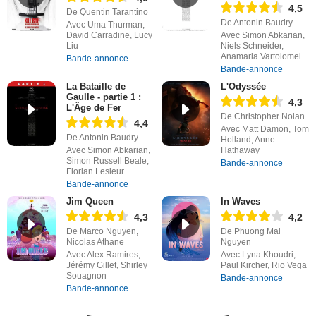
4,5
De Quentin Tarantino
De Antonin Baudry
Avec Uma Thurman,
David Carradine, Lucy
Avec Simon Abkarian,
Liu
Niels Schneider,
Anamaria Vartolomei
Bande-annonce
Bande-annonce
La Bataille de
L'Odyssée
Gaulle - partie 1 :
4,3
L'Âge de Fer
De Christopher Nolan
4,4
Avec Matt Damon, Tom
De Antonin Baudry
Holland, Anne
Avec Simon Abkarian,
Hathaway
Simon Russell Beale,
Bande-annonce
Florian Lesieur
Bande-annonce
Jim Queen
In Waves
4,3
4,2
De Marco Nguyen,
De Phuong Mai
Nicolas Athane
Nguyen
Avec Alex Ramires,
Avec Lyna Khoudri,
Jérémy Gillet, Shirley
Paul Kircher, Rio Vega
Souagnon
Bande-annonce
Bande-annonce