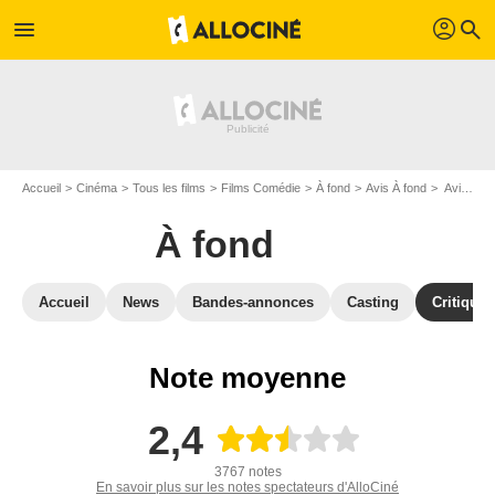
profil
menu
search
Accueil
Cinéma
Tous les films
Films Comédie
À fond
Avis À fond
Avis : À fond - Page 3
À fond
Accueil
News
Bandes-annonces
Casting
Critiques
Note moyenne
2,4
3767 notes
En savoir plus sur les notes spectateurs d'AlloCiné