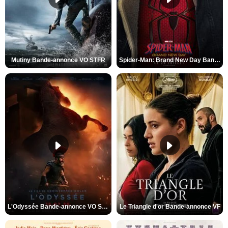
Mutiny Bande-annonce VO STFR
Spider-Man: Brand New Day Bande-annonce VO STFR
L'Odyssée Bande-annonce VO STFR
Le Triangle d'or Bande-annonce VF