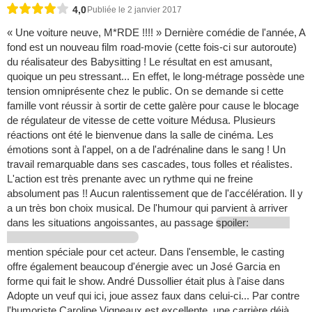
4,0
Publiée le 2 janvier 2017
« Une voiture neuve, M*RDE !!!! » Dernière comédie de l'année, A
fond est un nouveau film road-movie (cette fois-ci sur autoroute)
du réalisateur des Babysitting ! Le résultat en est amusant,
quoique un peu stressant... En effet, le long-métrage possède une
tension omniprésente chez le public. On se demande si cette
famille vont réussir à sortir de cette galère pour cause le blocage
de régulateur de vitesse de cette voiture Médusa. Plusieurs
réactions ont été le bienvenue dans la salle de cinéma. Les
émotions sont à l'appel, on a de l'adrénaline dans le sang ! Un
travail remarquable dans ses cascades, tous folles et réalistes.
L'action est très prenante avec un rythme qui ne freine
absolument pas !! Aucun ralentissement que de l'accélération. Il y
a un très bon choix musical. De l'humour qui parvient à arriver
dans les situations angoissantes, au passage
spoiler:
mention spéciale pour cet acteur. Dans l'ensemble, le casting
offre également beaucoup d'énergie avec un José Garcia en
forme qui fait le show. André Dussollier était plus à l'aise dans
Adopte un veuf qui ici, joue assez faux dans celui-ci... Par contre
l'humoriste Caroline Vigneaux est excellente, une carrière déjà