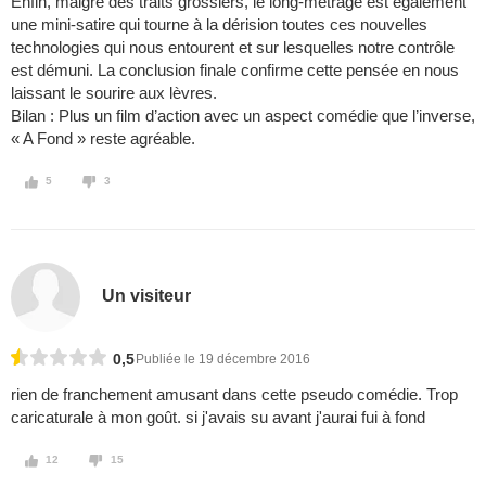
Enfin, malgré des traits grossiers, le long-métrage est également
une mini-satire qui tourne à la dérision toutes ces nouvelles
technologies qui nous entourent et sur lesquelles notre contrôle
est démuni. La conclusion finale confirme cette pensée en nous
laissant le sourire aux lèvres.
Bilan : Plus un film d’action avec un aspect comédie que l’inverse,
« A Fond » reste agréable.
5
3
Un visiteur
0,5
Publiée le 19 décembre 2016
rien de franchement amusant dans cette pseudo comédie. Trop
caricaturale à mon goût. si j'avais su avant j'aurai fui à fond
12
15