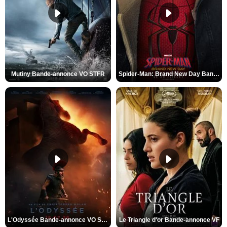
Mutiny Bande-annonce VO STFR
Spider-Man: Brand New Day Bande-annonce VO STFR
L'Odyssée Bande-annonce VO STFR
Le Triangle d'or Bande-annonce VF