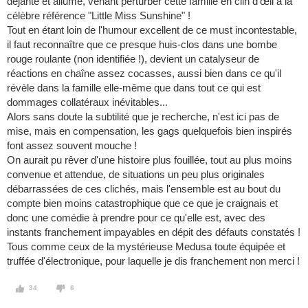
déjanté et allumé, venant perturber cette famille en clin d'œil à la
célèbre référence "Little Miss Sunshine" !
Tout en étant loin de l'humour excellent de ce must incontestable,
il faut reconnaître que ce presque huis-clos dans une bombe
rouge roulante (non identifiée !), devient un catalyseur de
réactions en chaîne assez cocasses, aussi bien dans ce qu'il
révèle dans la famille elle-même que dans tout ce qui est
dommages collatéraux inévitables...
Alors sans doute la subtilité que je recherche, n'est ici pas de
mise, mais en compensation, les gags quelquefois bien inspirés
font assez souvent mouche !
On aurait pu rêver d'une histoire plus fouillée, tout au plus moins
convenue et attendue, de situations un peu plus originales
débarrassées de ces clichés, mais l'ensemble est au bout du
compte bien moins catastrophique que ce que je craignais et
donc une comédie à prendre pour ce qu'elle est, avec des
instants franchement impayables en dépit des défauts constatés !
Tous comme ceux de la mystérieuse Medusa toute équipée et
truffée d'électronique, pour laquelle je dis franchement non merci !
34
6