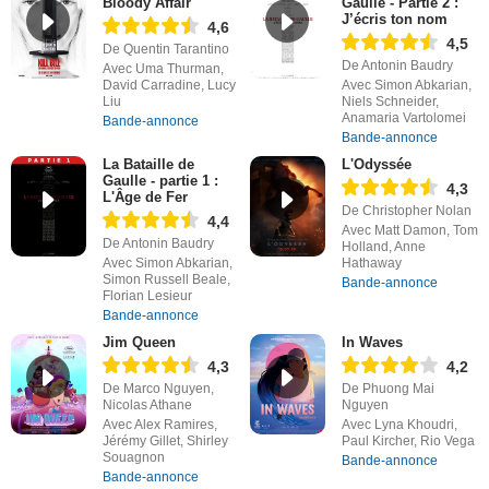
Bloody Affair
Gaulle - Partie 2 :
J’écris ton nom
4,6
4,5
De Quentin Tarantino
De Antonin Baudry
Avec Uma Thurman,
David Carradine, Lucy
Avec Simon Abkarian,
Liu
Niels Schneider,
Anamaria Vartolomei
Bande-annonce
Bande-annonce
La Bataille de
L'Odyssée
Gaulle - partie 1 :
4,3
L'Âge de Fer
De Christopher Nolan
4,4
Avec Matt Damon, Tom
De Antonin Baudry
Holland, Anne
Avec Simon Abkarian,
Hathaway
Simon Russell Beale,
Bande-annonce
Florian Lesieur
Bande-annonce
Jim Queen
In Waves
4,3
4,2
De Marco Nguyen,
De Phuong Mai
Nicolas Athane
Nguyen
Avec Alex Ramires,
Avec Lyna Khoudri,
Jérémy Gillet, Shirley
Paul Kircher, Rio Vega
Souagnon
Bande-annonce
Bande-annonce