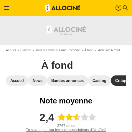
profil
menu
search
Accueil
Cinéma
Tous les films
Films Comédie
À fond
Avis sur À fond
À fond
Accueil
News
Bandes-annonces
Casting
Critiques
Note moyenne
2,4
3767 notes
En savoir plus sur les notes spectateurs d'AlloCiné