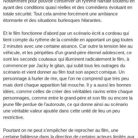
Notamment pour pouvoir conserver un rythme narratif soutenu en
ayant des conditions quasi réelles et des comédiens évoluant en
totale sécurité. Tout cela amène forcément une ambiance
étonnante et des situations burlesques hilarantes.
Et le film fonctionne d’abord par un scénario écrit a cordeau qui
tient compte du rythme de la comédie en apportant un gag toutes
2 minutes avec une certaine aisance. Car outre la tension liée au
véhicule, et les péripéties d’un grand-père éternel adolescent, ce
sont les seconds couteaux qui illuminent radicalement le film, à
commencer par Jacky le gitan, qui subit tous les outrages du
scénario et vient donner au film tout son aspect comique. Un
personnage à hurler de rire, que l'on ne comprend que très peu
mais dont chaque apparition fait mouche. Il y a aussi les bonnes
idées, comme celles de créer des véritables ravins entre chaque
personnages, comme entre le grand-père et son fils ou encore la
jeune fille perdue de l'autoroute, ce qui donne ainsi au scénario
une véritable valeur ajoutée dans cette unité de lieu un peu
restrictive.
Pourtant on ne peut s’empêcher de reprocher au film, une
certaine faiblesse dans la direction de certains acteurs limités aux