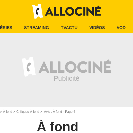
ÉRIES
STREAMING
TVACTU
VIDÉOS
VOD
À fond
Critiques À fond
Avis : À fond - Page 4
À fond