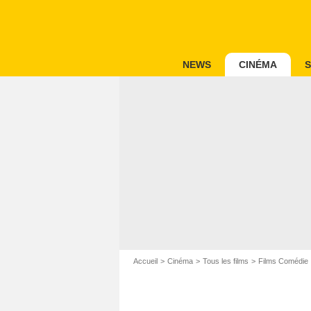
NEWS
CINÉMA
S
Accueil
Cinéma
Tous les films
Films Comédie