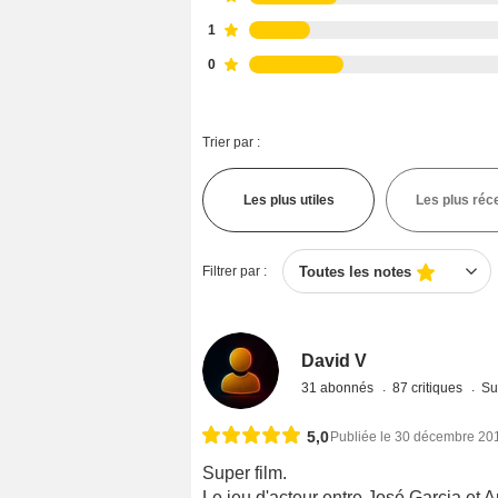
1
0
Trier par :
Les plus utiles
Les plus réc
Filtrer par :
Toutes les notes
David V
31 abonnés
87 critiques
Su
5,0
Publiée le 30 décembre 20
Super film.
Le jeu d'acteur entre José Garcia et A