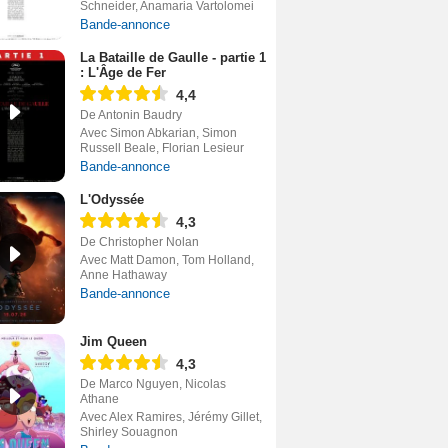
Schneider, Anamaria Vartolomei
Bande-annonce
La Bataille de Gaulle - partie 1
: L'Âge de Fer
4,4
De Antonin Baudry
Avec Simon Abkarian, Simon
Russell Beale, Florian Lesieur
Bande-annonce
L'Odyssée
4,3
De Christopher Nolan
Avec Matt Damon, Tom Holland,
Anne Hathaway
Bande-annonce
Jim Queen
4,3
De Marco Nguyen, Nicolas
Athane
Avec Alex Ramires, Jérémy Gillet,
Shirley Souagnon