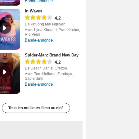
Bande-annonce
In Waves
4,2
De Phuong Mai Nguyen
Avec Lyna Khoudri, Paul Kircher,
Rio Vega
Bande-annonce
Spider-Man: Brand New Day
4,2
De Destin Daniel Cretton
Avec Tom Holland, Zendaya,
Sadie Sink
Bande-annonce
Tous les meilleurs films au ciné