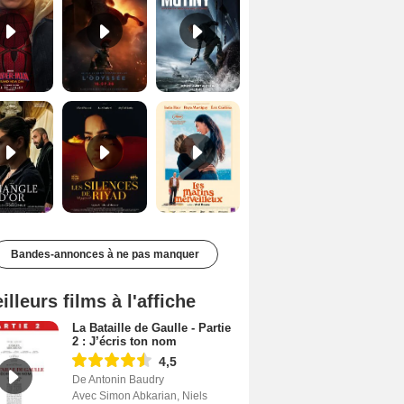
Le Triangle d'or Bande-annonce VF
Les Silences de Riyad Bande-annonce VO STFR
Les Matins merveilleux Bande-annonce VF
Bandes-annonces à ne pas manquer
illeurs films à l'affiche
La Bataille de Gaulle - Partie
2 : J’écris ton nom
4,5
De Antonin Baudry
Avec Simon Abkarian, Niels