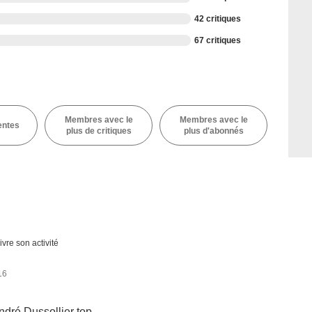
42 critiques
67 critiques
Membres avec le
Membres avec le
entes
plus de critiques
plus d'abonnés
ivre son activité
16
ndré Dussollier top.