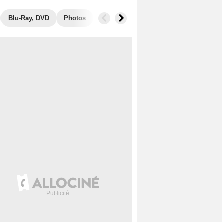
Blu-Ray, DVD
Photos
Secrets de tournage
Box Office