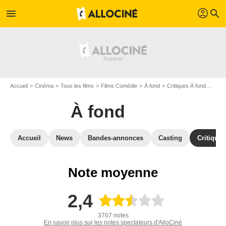
profil
menu
search
Accueil
Cinéma
Tous les films
Films Comédie
À fond
Critiques À fond
Avis 
À fond
Accueil
News
Bandes-annonces
Casting
Critiques
Note moyenne
2,4
3767 notes
En savoir plus sur les notes spectateurs d'AlloCiné