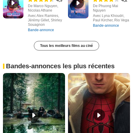
4,3
4,2
De Marco Nguyen,
De Phuong Mai
Nicolas Athane
Nguyen
Avec Alex Ramires,
Avec Lyna Khoudri,
Jérémy Gillet, Shirley
Paul Kircher, Rio Vega
Souagnon
Bande-annonce
Bande-annonce
Tous les meilleurs films au ciné
Bandes-annonces les plus récentes