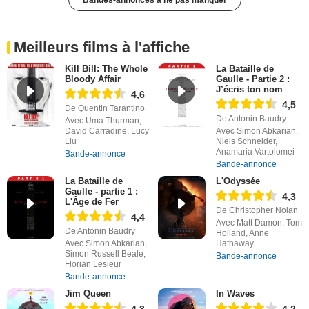
Bandes-annonces à ne pas manquer
Meilleurs films à l'affiche
Kill Bill: The Whole
La Bataille de
Bloody Affair
Gaulle - Partie 2 :
J’écris ton nom
4,6
4,5
De Quentin Tarantino
De Antonin Baudry
Avec Uma Thurman,
David Carradine, Lucy
Avec Simon Abkarian,
Liu
Niels Schneider,
Anamaria Vartolomei
Bande-annonce
Bande-annonce
La Bataille de
L'Odyssée
Gaulle - partie 1 :
4,3
L'Âge de Fer
De Christopher Nolan
4,4
Avec Matt Damon, Tom
De Antonin Baudry
Holland, Anne
Avec Simon Abkarian,
Hathaway
Simon Russell Beale,
Bande-annonce
Florian Lesieur
Bande-annonce
Jim Queen
In Waves