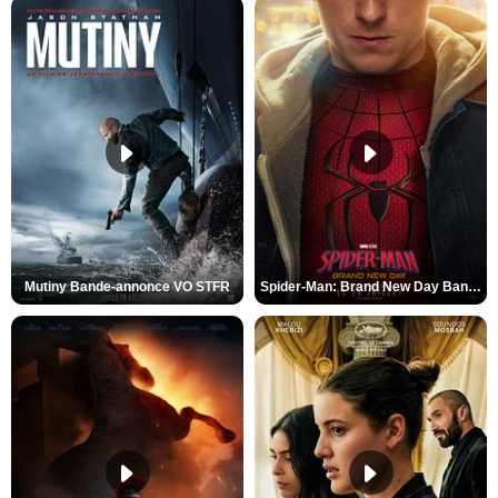
Mutiny Bande-annonce VO STFR
Spider-Man: Brand New Day Bande-annonce VO STFR