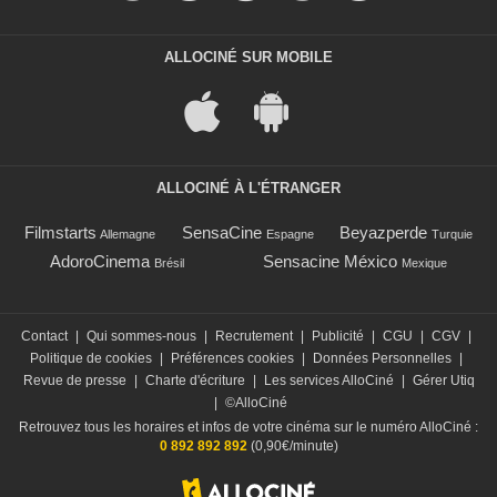
ALLOCINÉ SUR MOBILE
ALLOCINÉ À L'ÉTRANGER
Filmstarts
SensaCine
Beyazperde
Allemagne
Espagne
Turquie
AdoroCinema
Sensacine México
Brésil
Mexique
Contact
|
Qui sommes-nous
|
Recrutement
|
Publicité
|
CGU
|
CGV
|
Politique de cookies
|
Préférences cookies
|
Données Personnelles
|
Revue de presse
|
Charte d'écriture
|
Les services AlloCiné
|
Gérer Utiq
|
©AlloCiné
Retrouvez tous les horaires et infos de votre cinéma sur le numéro AlloCiné :
0 892 892 892
(0,90€/minute)