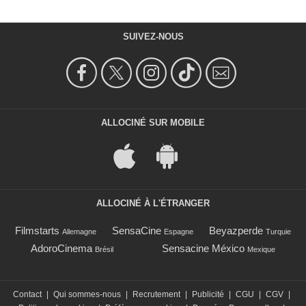
SUIVEZ-NOUS
ALLOCINÉ SUR MOBILE
ALLOCINÉ À L'ÉTRANGER
Filmstarts
SensaCine
Beyazperde
Allemagne
Espagne
Turquie
AdoroCinema
Sensacine México
Brésil
Mexique
Contact
|
Qui sommes-nous
|
Recrutement
|
Publicité
|
CGU
|
CGV
|