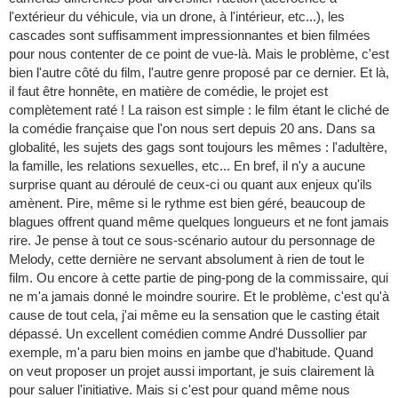
l'extérieur du véhicule, via un drone, à l'intérieur, etc...), les
cascades sont suffisamment impressionnantes et bien filmées
pour nous contenter de ce point de vue-là. Mais le problème, c'est
bien l'autre côté du film, l'autre genre proposé par ce dernier. Et là,
il faut être honnête, en matière de comédie, le projet est
complètement raté ! La raison est simple : le film étant le cliché de
la comédie française que l'on nous sert depuis 20 ans. Dans sa
globalité, les sujets des gags sont toujours les mêmes : l'adultère,
la famille, les relations sexuelles, etc... En bref, il n'y a aucune
surprise quant au déroulé de ceux-ci ou quant aux enjeux qu'ils
amènent. Pire, même si le rythme est bien géré, beaucoup de
blagues offrent quand même quelques longueurs et ne font jamais
rire. Je pense à tout ce sous-scénario autour du personnage de
Melody, cette dernière ne servant absolument à rien de tout le
film. Ou encore à cette partie de ping-pong de la commissaire, qui
ne m'a jamais donné le moindre sourire. Et le problème, c'est qu'à
cause de tout cela, j'ai même eu la sensation que le casting était
dépassé. Un excellent comédien comme André Dussollier par
exemple, m'a paru bien moins en jambe que d'habitude. Quand
on veut proposer un projet aussi important, je suis clairement là
pour saluer l'initiative. Mais si c'est pour quand même nous