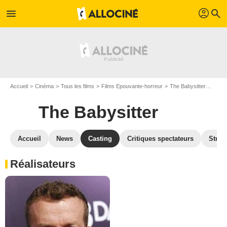
profil
menu
search
Accueil
Cinéma
Tous les films
Films Epouvante-horreur
The Babysitter
Casti
The Babysitter
Accueil
News
Casting
Critiques spectateurs
Strea
Réalisateurs