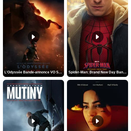
L'Odyssée Bande-annonce VO STFR
Spider-Man: Brand New Day Bande-annonce VO STFR