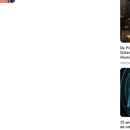
De Pi
Gille
illum
mercr
15 an
de re