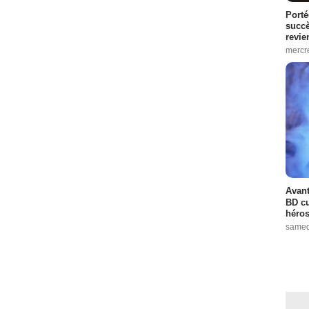
Porté
succè
revie
mercre
Avant
BD cu
héros
samed