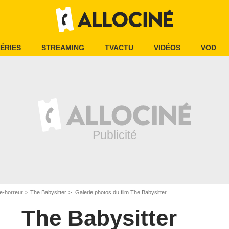
ÉRIES
STREAMING
TVACTU
VIDÉOS
VOD
e-horreur
The Babysitter
Galerie photos du film The Babysitter
The Babysitter