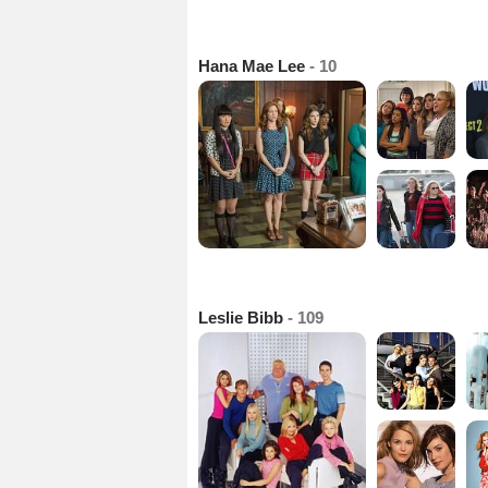
Hana Mae Lee
- 10
Leslie Bibb
- 109