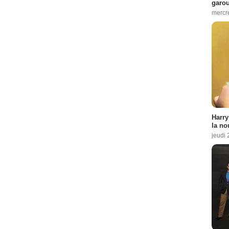
garo
mercre
Harry
la no
jeudi