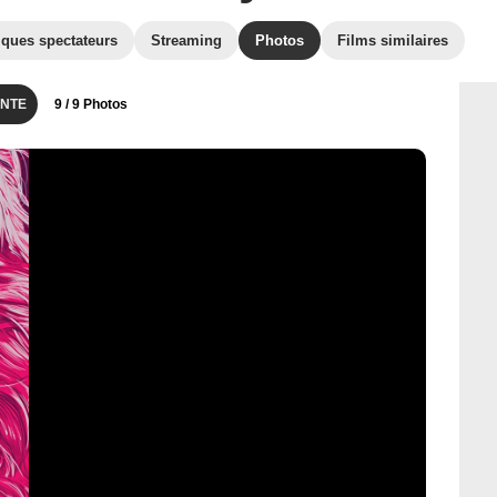
iques spectateurs
Streaming
Photos
Films similaires
NTE
9
/ 9 Photos