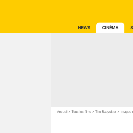
NEWS
CINÉMA
S
Accueil
Tous les films
The Babysitter
Images d