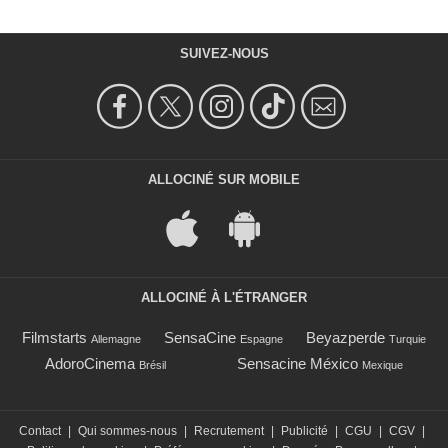
SUIVEZ-NOUS
ALLOCINÉ SUR MOBILE
ALLOCINÉ À L'ÉTRANGER
Filmstarts
SensaCine
Beyazperde
Allemagne
Espagne
Turquie
AdoroCinema
Sensacine México
Brésil
Mexique
Contact
|
Qui sommes-nous
|
Recrutement
|
Publicité
|
CGU
|
CGV
|