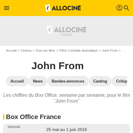
profil
menu
search
Accueil
Cinéma
Tous les films
Films Comédie dramatique
John From
John From : Box Office
John From
Accueil
News
Bandes-annonces
Casting
Critiques
Les chiffres du Box Office, semaine par semaine, pour le film
"John From"
Box Office France
25 mai au 1 juin 2016