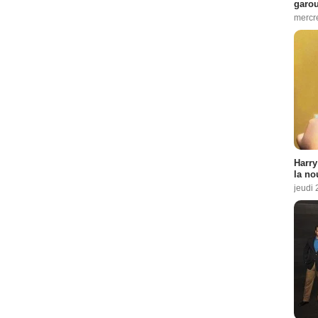
garo
mercre
Harry
la no
jeudi