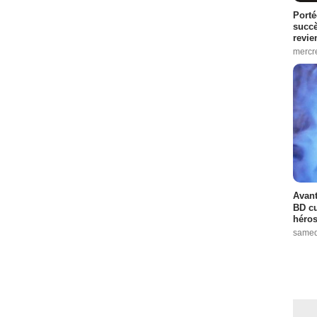
Porté
succè
revie
mercre
Avant
BD cu
héros
samed