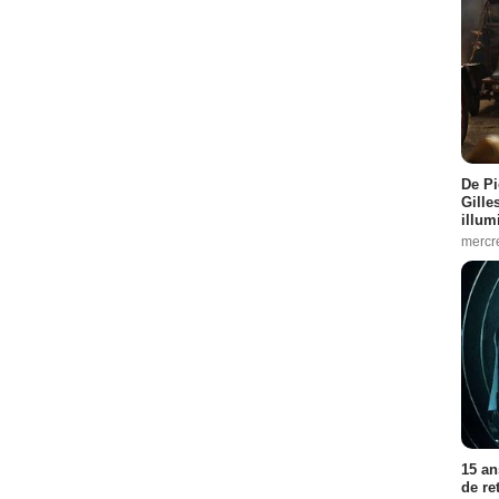
De Pi
Gille
illum
mercr
15 an
de re