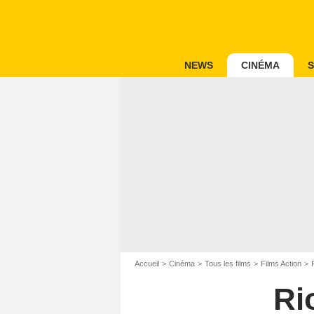
NEWS
CINÉMA
S
Accueil
Cinéma
Tous les films
Films Action
Ri