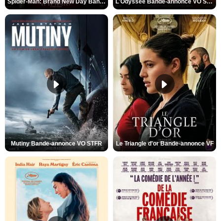
Spider-Man: Brand New Day Bande-annonce VO STFR
L'Odyssée Bande-annonce VO STFR
Mutiny Bande-annonce VO STFR
Le Triangle d'or Bande-annonce VF