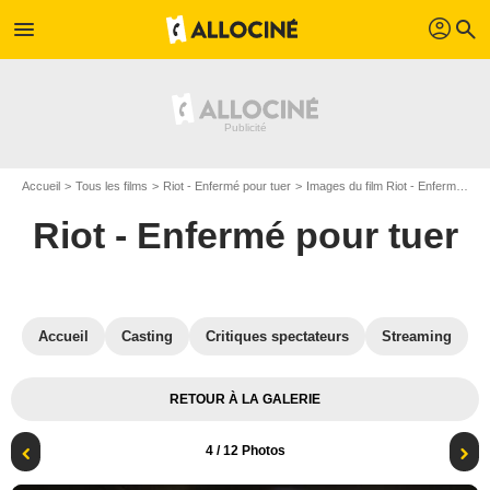
profil
menu
search
Accueil
Tous les films
Riot - Enfermé pour tuer
Images du film Riot - Enfermé pour tuer
Riot - Enfermé pour tuer
Accueil
Casting
Critiques spectateurs
Streaming
RETOUR À LA GALERIE
4
/ 12 Photos