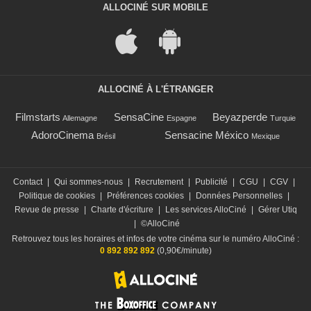
ALLOCINÉ SUR MOBILE
ALLOCINÉ À L'ÉTRANGER
Filmstarts
SensaCine
Beyazperde
Allemagne
Espagne
Turquie
AdoroCinema
Sensacine México
Brésil
Mexique
Contact
|
Qui sommes-nous
|
Recrutement
|
Publicité
|
CGU
|
CGV
|
Politique de cookies
|
Préférences cookies
|
Données Personnelles
|
Revue de presse
|
Charte d'écriture
|
Les services AlloCiné
|
Gérer Utiq
|
©AlloCiné
Retrouvez tous les horaires et infos de votre cinéma sur le numéro AlloCiné :
0 892 892 892
(0,90€/minute)