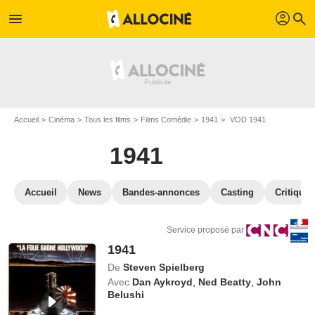
profil
menu
search
Accueil
Cinéma
Tous les films
Films Comédie
1941
VOD 1941
1941
Accueil
News
Bandes-annonces
Casting
Critiques
Service proposé par
1941
De
Steven Spielberg
Avec
Dan Aykroyd
,
Ned Beatty
,
John
Belushi