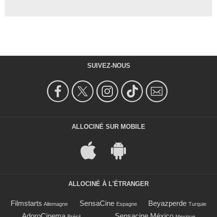
SUIVEZ-NOUS
ALLOCINÉ SUR MOBILE
ALLOCINÉ À L'ÉTRANGER
Filmstarts
SensaCine
Beyazperde
Allemagne
Espagne
Turquie
AdoroCinema
Sensacine México
Brésil
Mexique