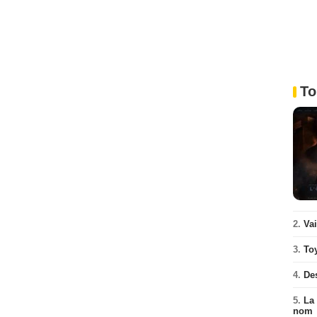
To
2.
Va
3.
To
4.
De
5.
La 
nom