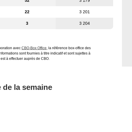
52
3 179
22
3 201
3
3 204
aboration avec
CBO-Box Office
, la référence box-office des
ormations sont fournies à titre indicatif et sont sujettes à
 est à effectuer auprès de CBO.
e de la semaine