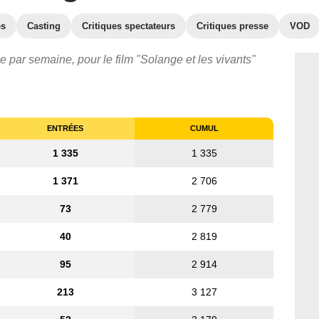
es
Casting
Critiques spectateurs
Critiques presse
VOD
e par semaine, pour le film "Solange et les vivants"
ENTRÉES
CUMUL
1 335
1 335
1 371
2 706
73
2 779
40
2 819
95
2 914
213
3 127