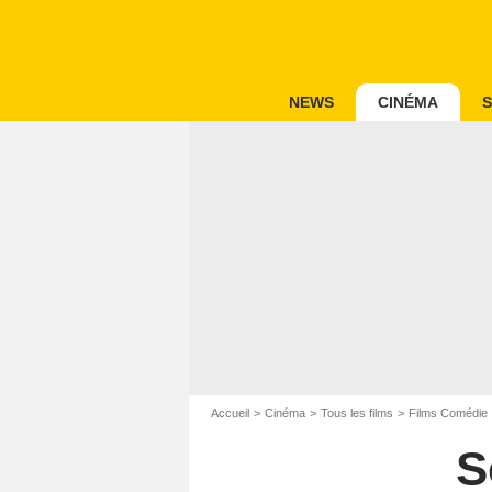
NEWS
CINÉMA
S
Accueil
Cinéma
Tous les films
Films Comédie
S