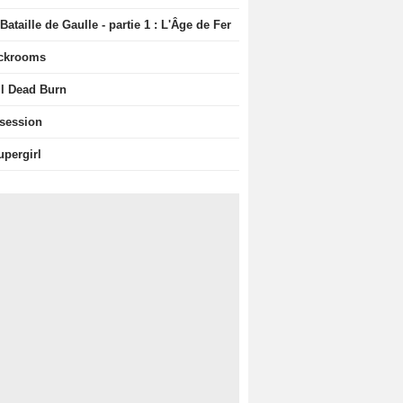
Bataille de Gaulle - partie 1 : L'Âge de Fer
ckrooms
il Dead Burn
session
upergirl