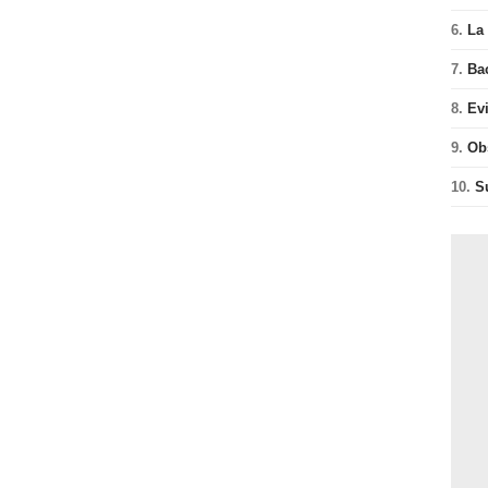
6.
La 
7.
Ba
8.
Ev
9.
Ob
10.
S