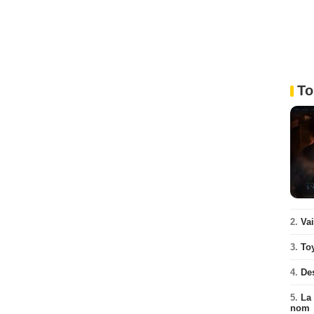
To
2.
Va
3.
To
4.
De
5.
La 
nom