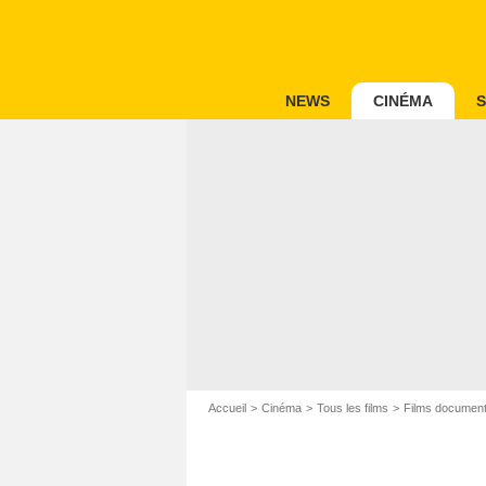
NEWS
CINÉMA
S
Accueil
Cinéma
Tous les films
Films document