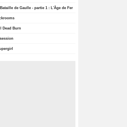
Bataille de Gaulle - partie 1 : L'Âge de Fer
ckrooms
il Dead Burn
session
upergirl