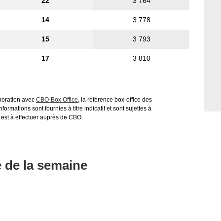
22
3 764
14
3 778
15
3 793
17
3 810
aboration avec
CBO-Box Office
, la référence box-office des
ormations sont fournies à titre indicatif et sont sujettes à
 est à effectuer auprès de CBO.
e de la semaine