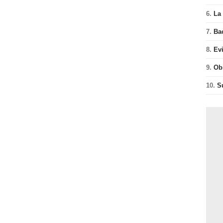
6.
La 
7.
Ba
8.
Ev
9.
Ob
10.
S