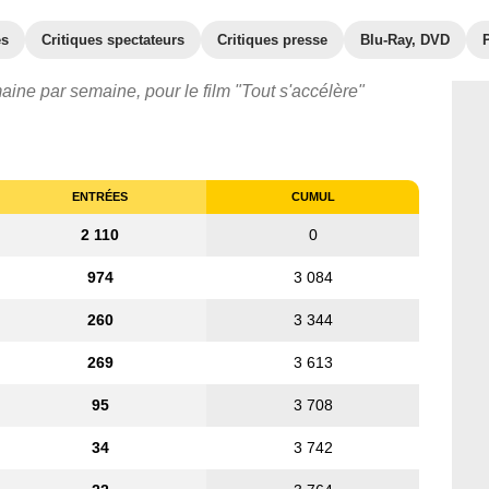
es
Critiques spectateurs
Critiques presse
Blu-Ray, DVD
aine par semaine, pour le film "Tout s'accélère"
ENTRÉES
CUMUL
2 110
0
974
3 084
260
3 344
269
3 613
95
3 708
34
3 742