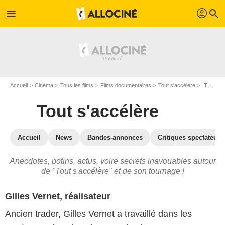
profil
menu
search
Accueil
Cinéma
Tous les films
Films documentaires
Tout s'accélère
Tout s'accélère : les secrets du tournage
Tout s'accélère
Accueil
News
Bandes-annonces
Critiques spectateurs
Anecdotes, potins, actus, voire secrets inavouables autour
de "Tout s'accélère" et de son tournage !
Gilles Vernet, réalisateur
Ancien trader, Gilles Vernet a travaillé dans les