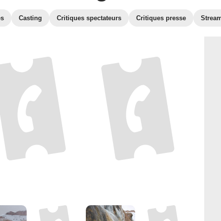
es
Casting
Critiques spectateurs
Critiques presse
Strea