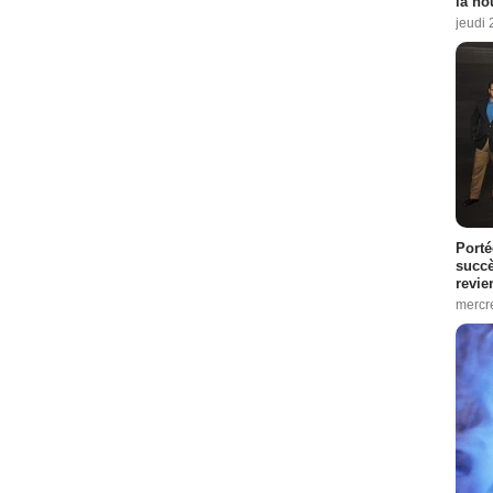
la no
jeudi
Porté
succè
revie
mercre