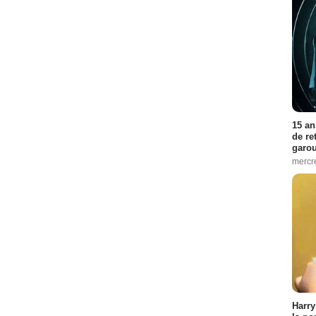
15 an
de re
garo
mercre
Harry