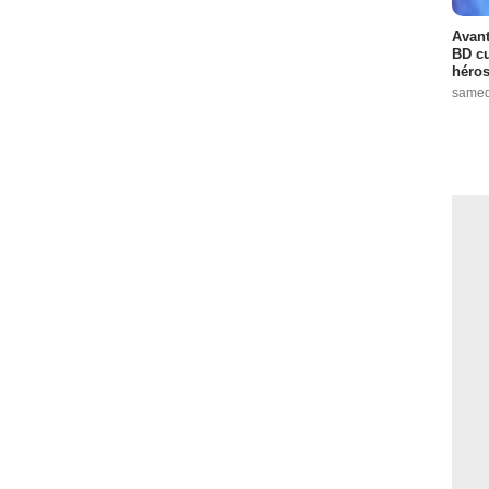
Avant
BD cu
héros
samed