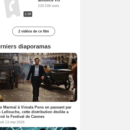
annonce VO
220 106 vues
1:38
2 vidéos de ce film
rniers diaporamas
o Marmaï à Vimala Pons en passant par
s Lellouche, cette distribution étoilée a
iné le Festival de Cannes
edi 13 mai 2026