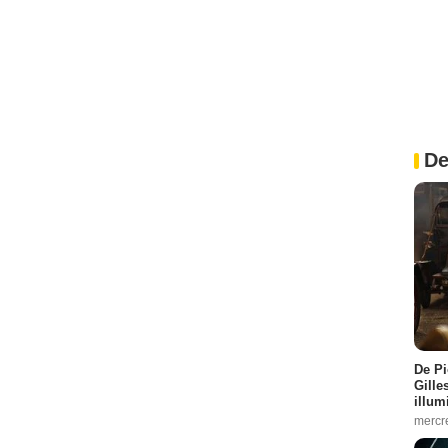
De
De Pi
Gille
illum
mercr