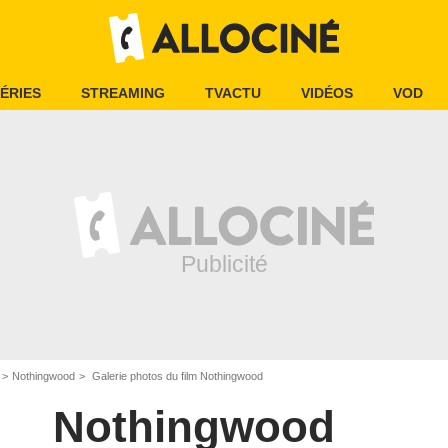
ÉRIES
STREAMING
TVACTU
VIDÉOS
VOD
Nothingwood
Galerie photos du film Nothingwood
Nothingwood