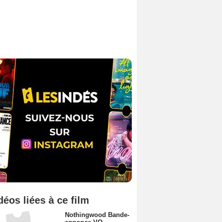
déos liées à ce film
Nothingwood Bande-