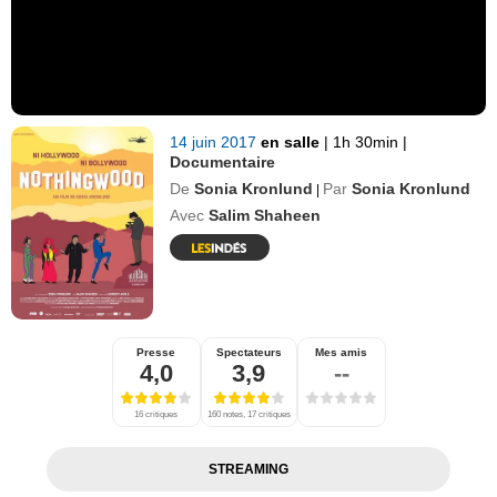
14 juin 2017
en salle
|
1h 30min
|
Documentaire
De
Sonia Kronlund
Par
Sonia Kronlund
|
Avec
Salim Shaheen
Presse
Spectateurs
Mes amis
4,0
3,9
--
16 critiques
160 notes, 17 critiques
STREAMING