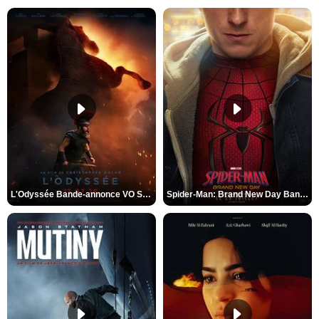
L'Odyssée Bande-annonce VO STFR
Spider-Man: Brand New Day Bande-annonce VO STFR