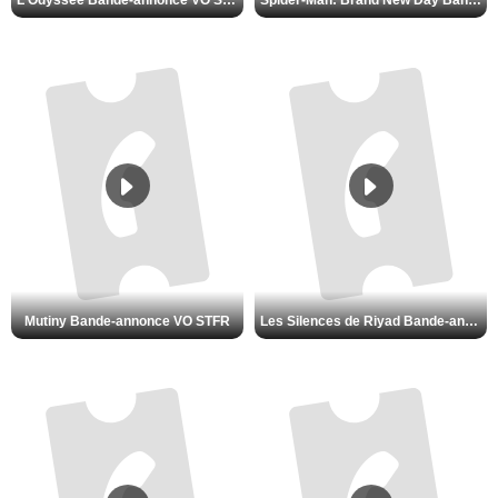
L'Odyssée Bande-annonce VO STFR
Spider-Man: Brand New Day Bande-annonce VO STFR
Mutiny Bande-annonce VO STFR
Les Silences de Riyad Bande-annonce VO STFR