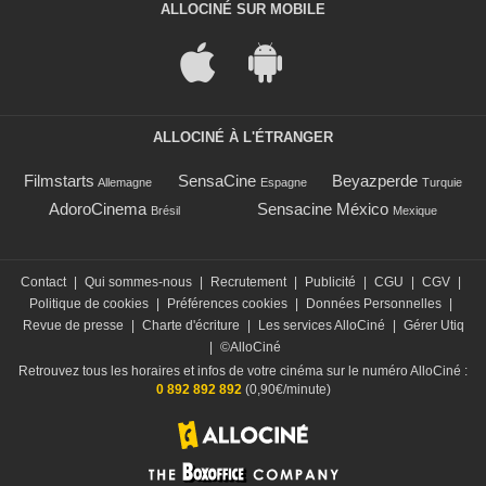
ALLOCINÉ SUR MOBILE
ALLOCINÉ À L'ÉTRANGER
Filmstarts
SensaCine
Beyazperde
Allemagne
Espagne
Turquie
AdoroCinema
Sensacine México
Brésil
Mexique
Contact
|
Qui sommes-nous
|
Recrutement
|
Publicité
|
CGU
|
CGV
|
Politique de cookies
|
Préférences cookies
|
Données Personnelles
|
Revue de presse
|
Charte d'écriture
|
Les services AlloCiné
|
Gérer Utiq
|
©AlloCiné
Retrouvez tous les horaires et infos de votre cinéma sur le numéro AlloCiné :
0 892 892 892
(0,90€/minute)