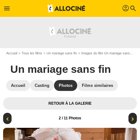
profil
menu
search
Accueil
Tous les films
Un mariage sans fin
Images du film Un mariage sans fin
Un mariage sans fin
Accueil
Casting
Photos
Films similaires
RETOUR À LA GALERIE
2
/ 11 Photos