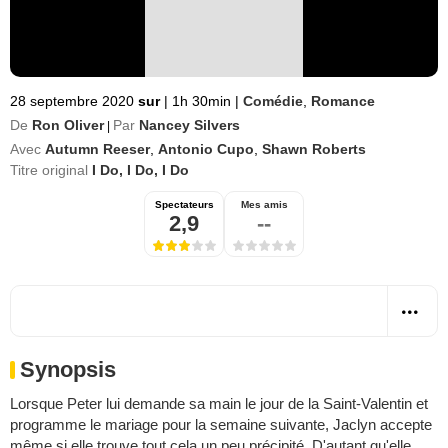
28 septembre 2020
sur
|
1h 30min
|
Comédie
,
Romance
De
Ron Oliver
Par
Nancey Silvers
|
Avec
Autumn Reeser
,
Antonio Cupo
,
Shawn Roberts
Titre original
I Do, I Do, I Do
Spectateurs
Mes amis
2,9
--
Synopsis
Lorsque Peter lui demande sa main le jour de la Saint-Valentin et
programme le mariage pour la semaine suivante, Jaclyn accepte
même si elle trouve tout cela un peu précipité. D'autant qu'elle