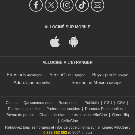
ALLOCINÉ SUR MOBILE
ALLOCINÉ À L'ÉTRANGER
Filmstarts
SensaCine
Beyazperde
Allemagne
Espagne
Turquie
AdoroCinema
Sensacine México
Brésil
Mexique
Contact
|
Qui sommes-nous
|
Recrutement
|
Publicité
|
CGU
|
CGV
|
Politique de cookies
|
Préférences cookies
|
Données Personnelles
|
Revue de presse
|
Charte d'écriture
|
Les services AlloCiné
|
Gérer Utiq
|
©AlloCiné
Retrouvez tous les horaires et infos de votre cinéma sur le numéro AlloCiné :
0 892 892 892
(0,90€/minute)