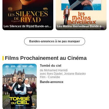
Les Silences de Riyad Bande-annonce VO STFR
Les Matins merveilleux Bande-annonce VF
Bandes-annonces à ne pas manquer
Films Prochainement au Cinéma
Tombé du ciel
de Mohamed Hamidi
avec Ilyes Djadel, Josiane Balasko
Film - Comédie
Bande-annonce