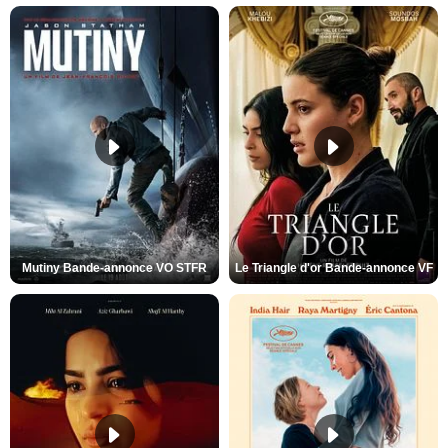
Mutiny Bande-annonce VO STFR
Le Triangle d'or Bande-annonce VF