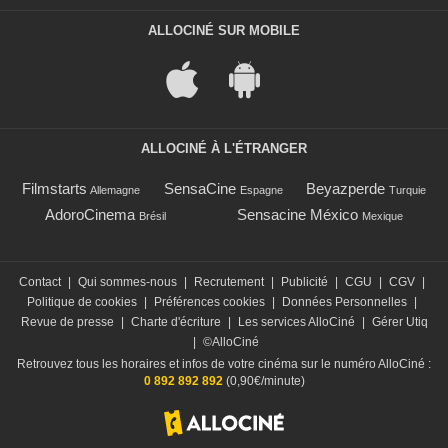
ALLOCINÉ SUR MOBILE
ALLOCINÉ À L'ÉTRANGER
Filmstarts
SensaCine
Beyazperde
Allemagne
Espagne
Turquie
AdoroCinema
Sensacine México
Brésil
Mexique
Contact
|
Qui sommes-nous
|
Recrutement
|
Publicité
|
CGU
|
CGV
|
Politique de cookies
|
Préférences cookies
|
Données Personnelles
|
Revue de presse
|
Charte d'écriture
|
Les services AlloCiné
|
Gérer Utiq
|
©AlloCiné
Retrouvez tous les horaires et infos de votre cinéma sur le numéro AlloCiné :
0 892 892 892
(0,90€/minute)