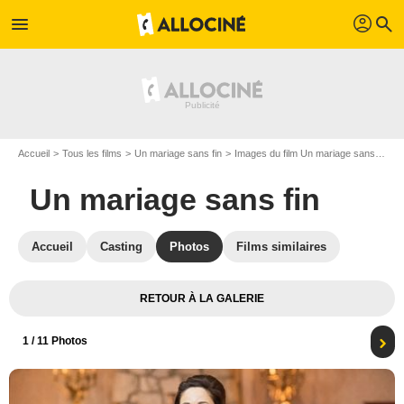
profil
menu
search
Accueil
Tous les films
Un mariage sans fin
Images du film Un mariage sans fin
Un mariage sans fin
Accueil
Casting
Photos
Films similaires
RETOUR À LA GALERIE
1
/ 11 Photos