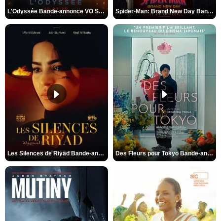
L'Odyssée Bande-annonce VO STFR
Spider-Man: Brand New Day Bande-annonce VO STFR
Les Silences de Riyad Bande-annonce VO STFR
Des Fleurs pour Tokyo Bande-annonce VO STFR