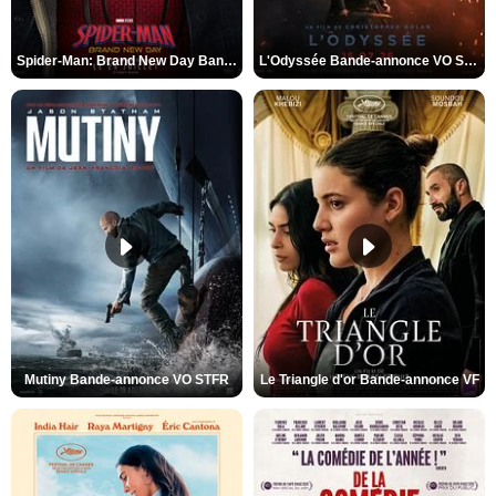
Spider-Man: Brand New Day Bande-annonce VO STFR
L'Odyssée Bande-annonce VO STFR
Mutiny Bande-annonce VO STFR
Le Triangle d'or Bande-annonce VF