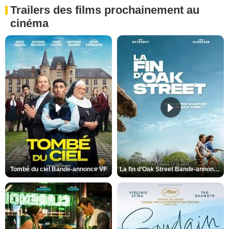
Trailers des films prochainement au
cinéma
Tombé du ciel Bande-annonce VF
La fin d’Oak Street Bande-annonce VO STFR