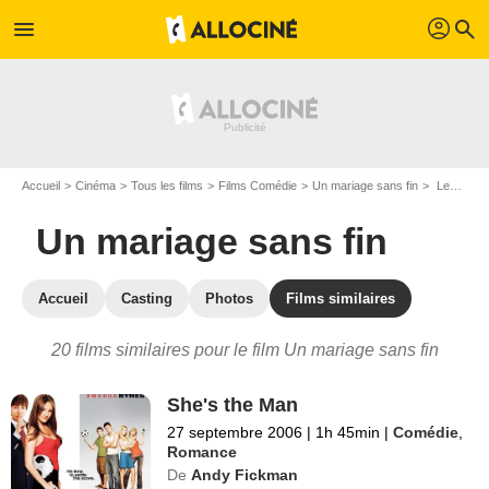
profil
menu
search
Accueil
Cinéma
Tous les films
Films Comédie
Un mariage sans fin
Les films similaires à "Un mariage sans fin"
Un mariage sans fin
Accueil
Casting
Photos
Films similaires
20 films similaires pour le film Un mariage sans fin
She's the Man
27 septembre 2006
|
1h 45min
|
Comédie
,
Romance
De
Andy Fickman