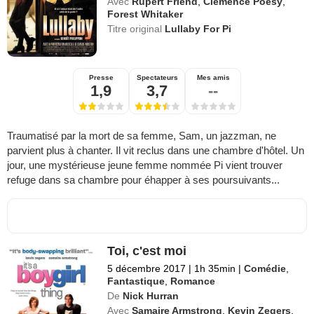
Avec
Rupert Friend
,
Clémence Poésy
,
Forest Whitaker
Titre original
Lullaby For Pi
Presse
Spectateurs
Mes amis
1,9
3,7
--
Traumatisé par la mort de sa femme, Sam, un jazzman, ne
parvient plus à chanter. Il vit reclus dans une chambre d'hôtel. Un
jour, une mystérieuse jeune femme nommée Pi vient trouver
refuge dans sa chambre pour éhapper à ses poursuivants...
Toi, c'est moi
5 décembre 2017
|
1h 35min
|
Comédie
,
Fantastique
,
Romance
De
Nick Hurran
Avec
Samaire Armstrong
,
Kevin Zegers
,