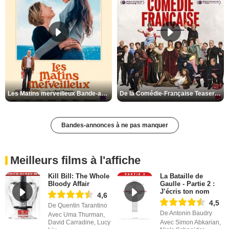
Les Matins merveilleux Bande-annonce VF
De la Comédie-Française Teaser VF
Bandes-annonces à ne pas manquer
Meilleurs films à l'affiche
Kill Bill: The Whole
La Bataille de
Bloody Affair
Gaulle - Partie 2 :
J’écris ton nom
4,6
4,5
De Quentin Tarantino
De Antonin Baudry
Avec Uma Thurman,
David Carradine, Lucy
Avec Simon Abkarian,