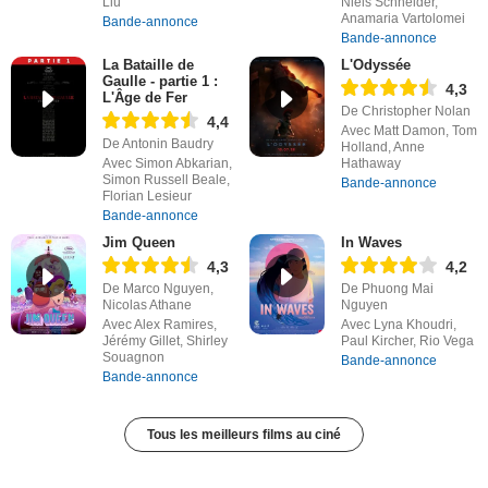
Liu
Niels Schneider,
Anamaria Vartolomei
Bande-annonce
Bande-annonce
La Bataille de
L'Odyssée
Gaulle - partie 1 :
4,3
L'Âge de Fer
De Christopher Nolan
4,4
Avec Matt Damon, Tom
De Antonin Baudry
Holland, Anne
Avec Simon Abkarian,
Hathaway
Simon Russell Beale,
Bande-annonce
Florian Lesieur
Bande-annonce
Jim Queen
In Waves
4,3
4,2
De Marco Nguyen,
De Phuong Mai
Nicolas Athane
Nguyen
Avec Alex Ramires,
Avec Lyna Khoudri,
Jérémy Gillet, Shirley
Paul Kircher, Rio Vega
Souagnon
Bande-annonce
Bande-annonce
Tous les meilleurs films au ciné