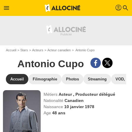
profil
menu
search
Accueil
Stars
Acteurs
Acteur canadien
Antonio Cupo
Antonio Cupo
Accueil
Filmographie
Photos
Streaming
VOD, DV
Métiers
Acteur
,
Producteur délégué
Nationalité
Canadien
Naissance
10 janvier 1978
Age
48
ans